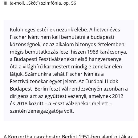
III. (a-moll, „Skót”) szimfónia, op. 56
Különleges estének nézünk elébe. A hetvenéves
Fischer Ivánt nem kell bemutatni a budapesti
közönségnek, ez az alkalom bizonyos értelemben
mégis bemutatkozás lesz, hiszen 1983 karácsonya,
a Budapesti Fesztiválzenekar első hangversenye
óta a világhírű karmestert mindig e zenekar élén
látjuk. Számunkra tehát Fischer Iván és a
Fesztiválzenekar egyet jelent. Az Európai Hidak
Budapest–Berlin fesztivál rendezvényén azonban a
dirigens azt az együttest vezényli, amelynek 2012
és 2018 között – a Fesztiválzenekar mellett –
szintén zeneigazgatója volt.
A Konzerthausorchester Berlint 1952-ben alapították az