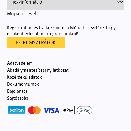
Müpa hírlevél
Regisztráljon és iratkozzon fel a Müpa hírlevelére, hogy
elsőként értesüljön programjainkról!
REGISZTRÁLOK
Adatvédelem
Akadálymentesítési nyilatkozat
Közérdekű adatok
Dokumentumok
Bejelentés
Sajtószoba