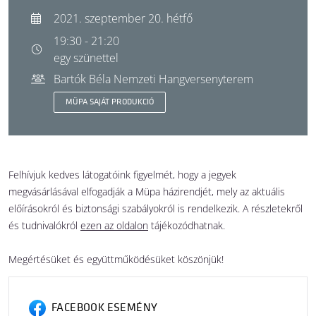
2021. szeptember 20. hétfő
19:30 - 21:20
egy szünettel
Bartók Béla Nemzeti Hangversenyterem
MÜPA SAJÁT PRODUKCIÓ
Felhívjuk kedves látogatóink figyelmét, hogy a jegyek
megvásárlásával elfogadják a Müpa házirendjét, mely az aktuális
előírásokról és biztonsági szabályokról is rendelkezik. A részletekről
és tudnivalókról
ezen az oldalon
tájékozódhatnak.
Megértésüket és együttműködésüket köszönjük!
FACEBOOK ESEMÉNY