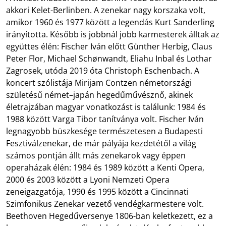
akkori Kelet-Berlinben. A zenekar nagy korszaka volt,
amikor 1960 és 1977 között a legendás Kurt Sanderling
irányította. Később is jobbnál jobb karmesterek álltak az
együttes élén: Fischer Iván előtt Günther Herbig, Claus
Peter Flor, Michael Schønwandt, Eliahu Inbal és Lothar
Zagrosek, utóda 2019 óta Christoph Eschenbach. A
koncert szólistája Mirijam Contzen németországi
születésű német–japán hegedűművésznő, akinek
életrajzában magyar vonatkozást is találunk: 1984 és
1988 között Varga Tibor tanítványa volt. Fischer Iván
legnagyobb büszkesége természetesen a Budapesti
Fesztiválzenekar, de már pályája kezdetétől a világ
számos pontján állt más zenekarok vagy éppen
operaházak élén: 1984 és 1989 között a Kenti Opera,
2000 és 2003 között a Lyoni Nemzeti Opera
zeneigazgatója, 1990 és 1995 között a Cincinnati
Szimfonikus Zenekar vezető vendégkarmestere volt.
Beethoven Hegedűversenye 1806-ban keletkezett, ez a