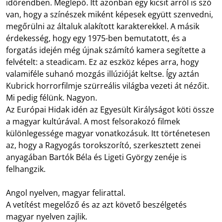
időrendben. Meglepő. Itt azonban egy kicsit arról is szó
van, hogy a színészek miként képesek együtt szenvedni,
megőrülni az általuk alakított karakterekkel. A másik
érdekesség, hogy egy 1975-ben bemutatott, és a
forgatás idején még újnak számító kamera segítette a
felvételt: a steadicam. Ez az eszköz képes arra, hogy
valamiféle suhanó mozgás illúzióját keltse. Így aztán
Kubrick horrorfilmje szürreális világba vezeti át nézőit.
Mi pedig félünk. Nagyon.
Az Európai Hidak idén az Egyesült Királyságot köti össze
a magyar kultúrával. A most felsorakozó filmek
különlegessége magyar vonatkozásuk. Itt történetesen
az, hogy a Ragyogás torokszorító, szerkesztett zenei
anyagában Bartók Béla és Ligeti György zenéje is
felhangzik.
Angol nyelven, magyar felirattal.
A vetítést megelőző és az azt követő beszélgetés
magyar nyelven zajlik.