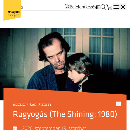
Bejelentkezés
Open
irodalom, film, kiállítás
Ragyogás (The Shining; 1980)
2020. szeptember 19. szombat