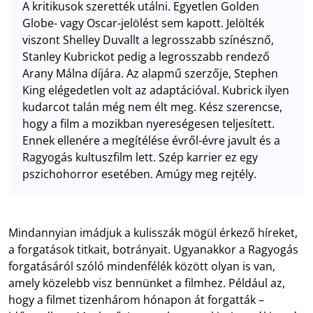
A kritikusok szerették utálni. Egyetlen Golden
Globe- vagy Oscar-jelölést sem kapott. Jelölték
viszont Shelley Duvallt a legrosszabb színésznő,
Stanley Kubrickot pedig a legrosszabb rendező
Arany Málna díjára. Az alapmű szerzője, Stephen
King elégedetlen volt az adaptációval. Kubrick ilyen
kudarcot talán még nem élt meg. Kész szerencse,
hogy a film a mozikban nyereségesen teljesített.
Ennek ellenére a megítélése évről-évre javult és a
Ragyogás kultuszfilm lett. Szép karrier ez egy
pszichohorror esetében. Amúgy meg rejtély.
Mindannyian imádjuk a kulisszák mögül érkező híreket,
a forgatások titkait, botrányait. Ugyanakkor a Ragyogás
forgatásáról szóló mindenfélék között olyan is van,
amely közelebb visz bennünket a filmhez. Például az,
hogy a filmet tizenhárom hónapon át forgatták –