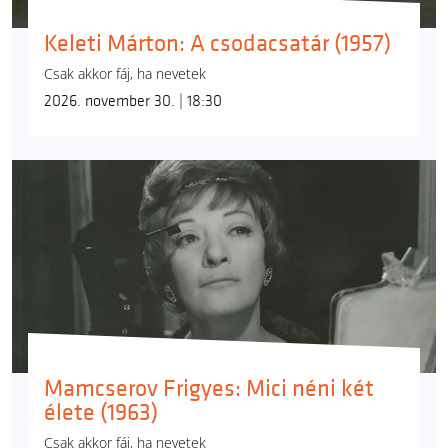
Keleti Márton: A csodacsatár (1957)
Csak akkor fáj, ha nevetek
2026. november 30. | 18:30
Mamcserov Frigyes: Mici néni két
élete (1963)
Csak akkor fáj, ha nevetek