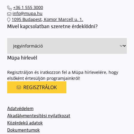
el hozzánk időben, hogy
gyorsan és zökkenőmentesen
+36 1 555 3000
találhassák meg a legideálisabb parkolóhelyet és
kényelmesen
info@mupa.hu
érkezhessenek meg előadásainkra
. A Müpa mélygarázsában a
1095 Budapest, Komor Marcell u. 1.
sorompókat rendszámfelismerő automatika nyitja.
A parkolás
Mivel kapcsolatban szeretne érdeklődni?
ingyenes azon vendégeink számára, akik egy aznapi fizetős
előadásra belépőjeggyel rendelkeznek
. A Müpa parkolási
rendjének részletes leírása
elérhető itt
.
Müpa hírlevél
Regisztráljon és iratkozzon fel a Müpa hírlevelére, hogy
elsőként értesüljön programjainkról!
REGISZTRÁLOK
Adatvédelem
Akadálymentesítési nyilatkozat
Közérdekű adatok
Dokumentumok