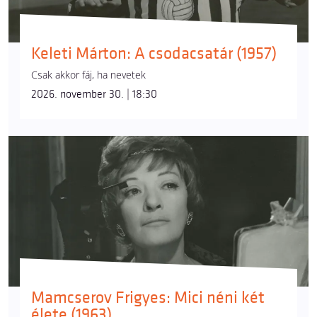
Keleti Márton: A csodacsatár (1957)
Csak akkor fáj, ha nevetek
2026. november 30. | 18:30
Mamcserov Frigyes: Mici néni két
élete (1963)