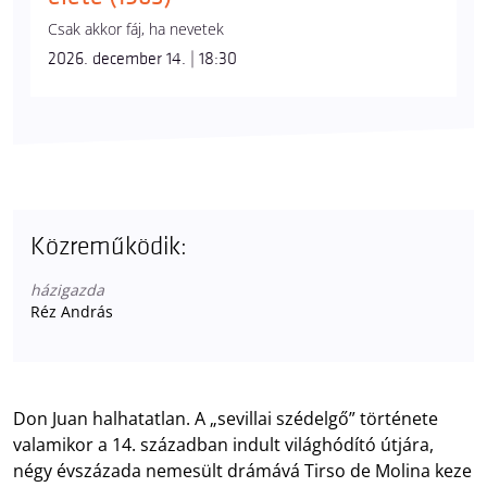
Csak akkor fáj, ha nevetek
2026. december 14. | 18:30
Közreműködik:
házigazda
Réz András
Don Juan halhatatlan. A „sevillai szédelgő” története
valamikor a 14. században indult világhódító útjára,
négy évszázada nemesült drámává Tirso de Molina keze