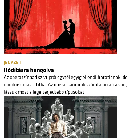
JEGYZET
Hódításra hangolva
Az operaszínpad szívtiprói egytől egyig ellenállhatatlanok, de
mindnek más a titka. Az operai sármnak számtalan arca van,
lássuk most a legelterjedtebb típusokat!