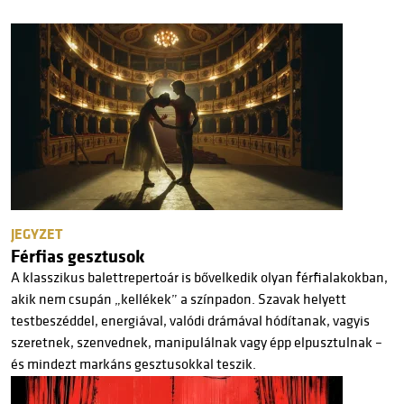
JEGYZET
Férfias gesztusok
A klasszikus balettrepertoár is bővelkedik olyan férfialakokban,
akik nem csupán „kellékek” a színpadon. Szavak helyett
testbeszéddel, energiával, valódi drámával hódítanak, vagyis
szeretnek, szenvednek, manipulálnak vagy épp elpusztulnak –
és mindezt markáns gesztusokkal teszik.