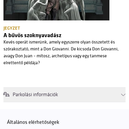
JEGYZET
A bűvös szoknyavadász
Kevés operát ismerünk, amely egyszerre olyan összetett és
szórakoztató, mint a Don Giovanni. De kicsoda Don Giovanni,
avagy Don Juan – mítosz, archetípus vagy egy tanmese
elrettentő példája?
Parkolási információk
Felhívjuk látogatóink figyelmét, hogy abban az esetben, amikor a
Müpa mélygarázsa és kültéri parkolója teljes kapacitással működik,
érkezéskor megnövekedett várakozási idővel érdemes kalkulálni. Ezt
Általános elérhetőségek
elkerülendő,
azt javasoljuk kedves közönségünknek, induljanak