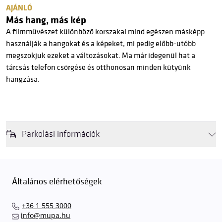
AJÁNLÓ
Más hang, más kép
A filmművészet különböző korszakai mind egészen másképp
használják a hangokat és a képeket, mi pedig előbb-utóbb
megszokjuk ezeket a változásokat. Ma már idegenül hat a
tárcsás telefon csörgése és otthonosan minden kütyünk
hangzása.
Parkolási információk
Felhívjuk látogatóink figyelmét, hogy abban az esetben, amikor a
Müpa mélygarázsa és kültéri parkolója teljes kapacitással működik,
érkezéskor megnövekedett várakozási idővel érdemes kalkulálni. Ezt
Általános elérhetőségek
elkerülendő,
azt javasoljuk kedves közönségünknek, induljanak
el hozzánk időben, hogy
gyorsan és zökkenőmentesen
+36 1 555 3000
találhassák meg a legideálisabb parkolóhelyet és
kényelmesen
info@mupa.hu
érkezhessenek meg előadásainkra
. A Müpa mélygarázsában a