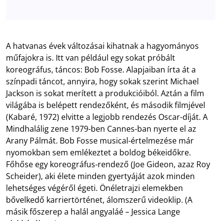
A hatvanas évek változásai kihatnak a hagyományos
műfajokra is. Itt van például egy sokat próbált
koreográfus, táncos: Bob Fosse. Alapjaiban írta át a
színpadi táncot, annyira, hogy sokak szerint Michael
Jackson is sokat merített a produkcióiból. Aztán a film
világába is belépett rendezőként, és második filmjével
(Kabaré, 1972) elvitte a legjobb rendezés Oscar-díját. A
Mindhalálig zene 1979-ben Cannes-ban nyerte el az
Arany Pálmát. Bob Fosse musical-értelmezése már
nyomokban sem emlékeztet a boldog békeidőkre.
Főhőse egy koreográfus-rendező (Joe Gideon, azaz Roy
Scheider), aki élete minden gyertyáját azok minden
lehetséges végéről égeti. Önéletrajzi elemekben
bővelkedő karriertörténet, álomszerű videoklip. (A
másik főszerep a halál angyaláé – Jessica Lange