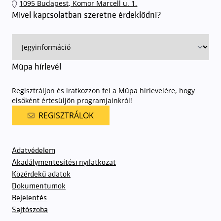
1095 Budapest, Komor Marcell u. 1.
sorompókat rendszámfelismerő automatika nyitja.
A parkolás
Mivel kapcsolatban szeretne érdeklődni?
ingyenes azon vendégeink számára, akik egy aznapi fizetős
előadásra belépőjeggyel rendelkeznek
. A Müpa parkolási
rendjének részletes leírása
elérhető itt
.
Müpa hírlevél
Regisztráljon és iratkozzon fel a Müpa hírlevelére, hogy
elsőként értesüljön programjainkról!
REGISZTRÁLOK
Adatvédelem
Akadálymentesítési nyilatkozat
Közérdekű adatok
Dokumentumok
Bejelentés
Sajtószoba