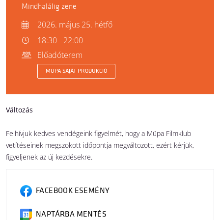
Mindhalálig zene
2026. május 25. hétfő
18:30 - 22:00
Előadóterem
MÜPA SAJÁT PRODUKCIÓ
Változás
Felhívjuk kedves vendégeink figyelmét, hogy a Müpa Filmklub
vetítéseinek megszokott időpontja megváltozott, ezért kérjük,
figyeljenek az új kezdésekre.
FACEBOOK ESEMÉNY
NAPTÁRBA MENTÉS