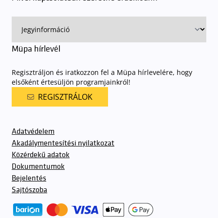
előadásra belépőjeggyel rendelkeznek
. A Müpa parkolási
rendjének részletes leírása
elérhető itt
.
Müpa hírlevél
Regisztráljon és iratkozzon fel a Müpa hírlevelére, hogy
elsőként értesüljön programjainkról!
REGISZTRÁLOK
Adatvédelem
Akadálymentesítési nyilatkozat
Közérdekű adatok
Dokumentumok
Bejelentés
Sajtószoba