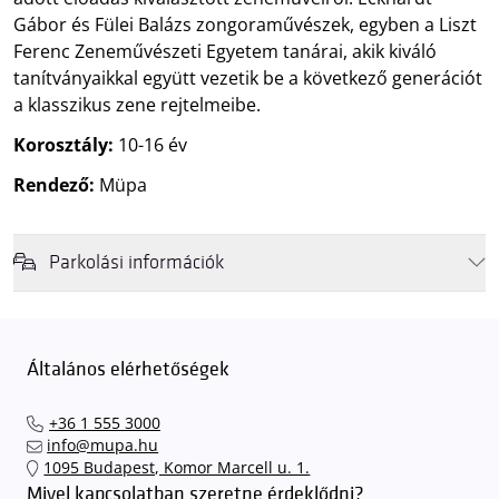
Gábor és Fülei Balázs zongoraművészek, egyben a Liszt
Ferenc Zeneművészeti Egyetem tanárai, akik kiváló
tanítványaikkal együtt vezetik be a következő generációt
a klasszikus zene rejtelmeibe.
Korosztály:
10-16 év
Rendező:
Müpa
Parkolási információk
Felhívjuk látogatóink figyelmét, hogy abban az esetben, amikor a
Müpa mélygarázsa és kültéri parkolója teljes kapacitással működik,
érkezéskor megnövekedett várakozási idővel érdemes kalkulálni. Ezt
Általános elérhetőségek
elkerülendő,
azt javasoljuk kedves közönségünknek, induljanak
el hozzánk időben, hogy
gyorsan és zökkenőmentesen
+36 1 555 3000
találhassák meg a legideálisabb parkolóhelyet és
kényelmesen
info@mupa.hu
érkezhessenek meg előadásainkra
. A Müpa mélygarázsában a
1095 Budapest, Komor Marcell u. 1.
sorompókat rendszámfelismerő automatika nyitja.
A parkolás
Mivel kapcsolatban szeretne érdeklődni?
ingyenes azon vendégeink számára, akik egy aznapi fizetős