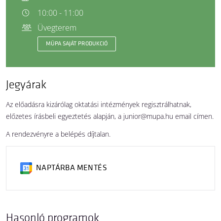
10:00 - 11:00
Üvegterem
MÜPA SAJÁT PRODUKCIÓ
Jegyárak
Az előadásra kizárólag oktatási intézmények regisztrálhatnak,
előzetes írásbeli egyeztetés alapján, a junior@mupa.hu email címen.
A rendezvényre a belépés díjtalan.
NAPTÁRBA MENTÉS
Hasonló programok