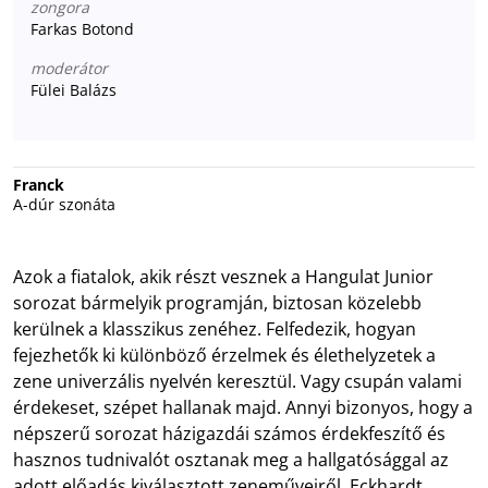
zongora
Farkas Botond
moderátor
Fülei Balázs
Franck
A-dúr szonáta
Azok a fiatalok, akik részt vesznek a Hangulat Junior
sorozat bármelyik programján, biztosan közelebb
kerülnek a klasszikus zenéhez. Felfedezik, hogyan
fejezhetők ki különböző érzelmek és élethelyzetek a
zene univerzális nyelvén keresztül. Vagy csupán valami
érdekeset, szépet hallanak majd. Annyi bizonyos, hogy a
népszerű sorozat házigazdái számos érdekfeszítő és
hasznos tudnivalót osztanak meg a hallgatósággal az
adott előadás kiválasztott zeneműveiről. Eckhardt