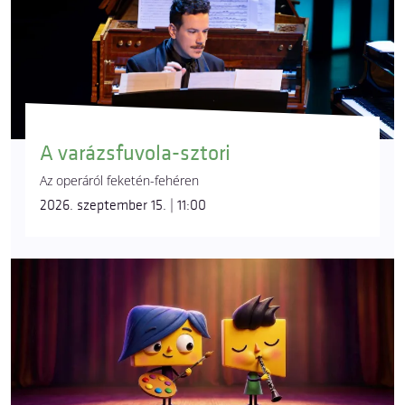
A varázsfuvola-sztori
Az operáról feketén-fehéren
2026. szeptember 15. | 11:00