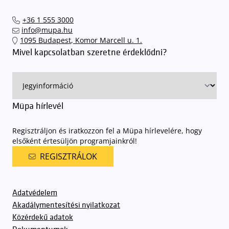
javasoljuk, hogy előadásainkra, koncertjeinkre a jövőben is a
érkezhessenek meg előadásainkra
. A Müpa mélygarázsában a
mupa.hu weboldalon keresztül, valamint az Interticket (jegy.hu)
sorompókat rendszámfelismerő automatika nyitja.
A parkolás
+36 1 555 3000
országos hálózatában vagy a jegypénztárainkban váltsa meg jegyét.
ingyenes azon vendégeink számára, akik egy aznapi fizetős
info@mupa.hu
előadásra belépőjeggyel rendelkeznek
. A Müpa parkolási
1095 Budapest, Komor Marcell u. 1.
rendjének részletes leírása
elérhető itt
.
Mivel kapcsolatban szeretne érdeklődni?
Müpa hírlevél
Regisztráljon és iratkozzon fel a Müpa hírlevelére, hogy
elsőként értesüljön programjainkról!
REGISZTRÁLOK
Adatvédelem
Akadálymentesítési nyilatkozat
Közérdekű adatok