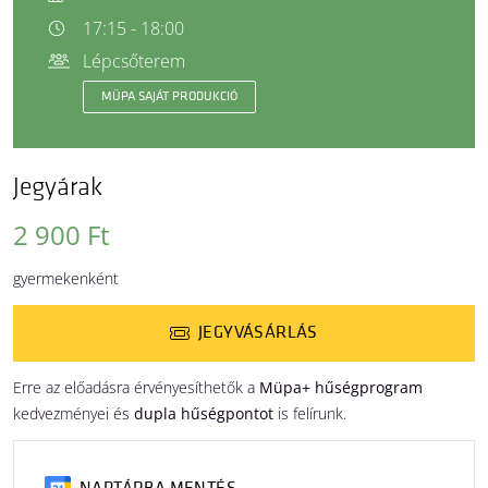
17:15 - 18:00
Lépcsőterem
MÜPA SAJÁT PRODUKCIÓ
Jegyárak
2 900 Ft
gyermekenként
JEGYVÁSÁRLÁS
Erre az előadásra érvényesíthetők a
Müpa+ hűségprogram
kedvezményei és
dupla hűségpontot
is felírunk.