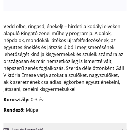
Vedd ölbe, ringasd, énekelj! – hirdeti a kodályi elveken
alapuló Ringató zenei műhely programja. A dalok,
népdalok, mondókák játékos újrafelfedezésének, az
együttes éneklés és játszás újbóli megismerésének
lehetőségét kínálja kisgyermekek és szüleik számára az
országosan és már nemzetközileg is ismertté vált,
népszerű zenés foglalkozás. Szerda délelőttönként Gáll
Viktória Emese várja azokat a szülőket, nagyszülőket,
akik szeretnének családias légkörben együtt énekelni,
játszani, zenélni kisgyermekükkel.
Korosztály:
0-3 év
Rendező:
Müpa