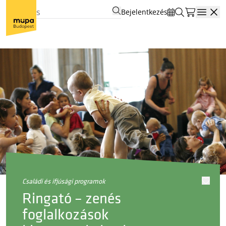
Bejelentkezés
Open
családi és ifjúsági programok
Ringató – zenés
foglalkozások