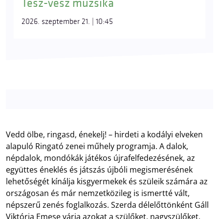
Tesz-vesz muzsika
2026. szeptember 21. | 10:45
Vedd ölbe, ringasd, énekelj! – hirdeti a kodályi elveken
alapuló Ringató zenei műhely programja. A dalok,
népdalok, mondókák játékos újrafelfedezésének, az
együttes éneklés és játszás újbóli megismerésének
lehetőségét kínálja kisgyermekek és szüleik számára az
országosan és már nemzetközileg is ismertté vált,
népszerű zenés foglalkozás. Szerda délelőttönként Gáll
Viktória Emese várja azokat a szülőket, nagyszülőket,