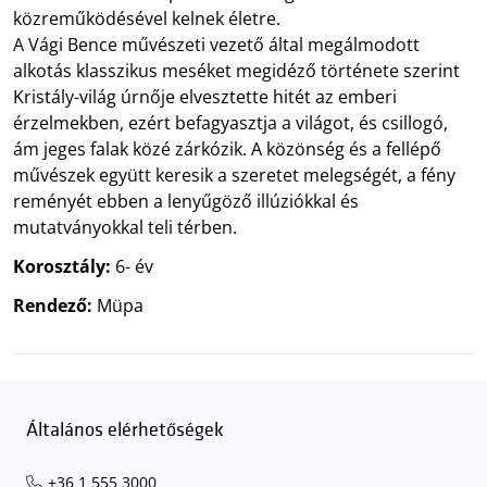
közreműködésével kelnek életre.
A Vági Bence művészeti vezető által megálmodott
alkotás klasszikus meséket megidéző története szerint
Kristály-világ úrnője elvesztette hitét az emberi
érzelmekben, ezért befagyasztja a világot, és csillogó,
ám jeges falak közé zárkózik. A közönség és a fellépő
művészek együtt keresik a szeretet melegségét, a fény
reményét ebben a lenyűgöző illúziókkal és
mutatványokkal teli térben.
Korosztály:
6- év
Rendező:
Müpa
Általános elérhetőségek
+36 1 555 3000