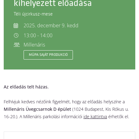
kihelyezett előadása
Téli újcirkusz-mese
2025. december 9. kedd
13:00 - 14:00
Millenáris
MÜPA SAJÁT PRODUKCIÓ
Az előadás telt házas.
Felhívjuk kedves nézőink figyelmét, hogy az előadás helyszíne a
Millenáris Üvegcsarnok D épület
(1024 Budapest, Kis Rókus u.
16-20.). A Millenáris parkolási információi
ide kattintva
érhetők el.