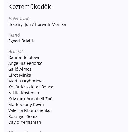
Közreműködők:
Hókirálynő
Horányi Juli / Horváth Mónika
Manó
Egyed Brigitta
Artisták
Danita Bolotova
Angelina Fedorko
Galló Álmos
Giret Minka
Mariia Hryhorieva
Kollár Krisztofer Bence
Nikita Kostenko
Krivanek Annabell Zoé
Markocsány Kevin
Valeriia Khoruzhenko
Rozsnyói Soma
David Yemishian