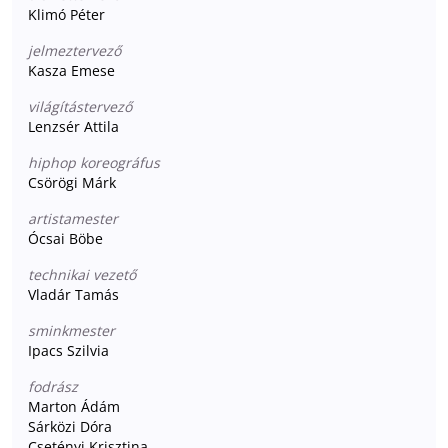
Klimó Péter
jelmeztervező
Kasza Emese
világítástervező
Lenzsér Attila
hiphop koreográfus
Csörögi Márk
artistamester
Ócsai Böbe
technikai vezető
Vladár Tamás
sminkmester
Ipacs Szilvia
fodrász
Marton Ádám
Sárközi Dóra
Csetényi Krisztina