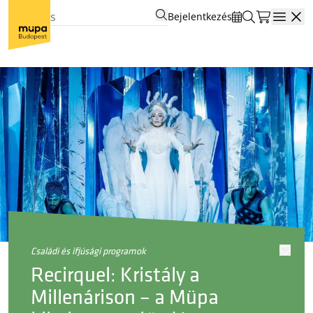
Bejelentkezés
Open
családi és ifjúsági programok
Recirquel: Kristály a
Millenárison – a Müpa