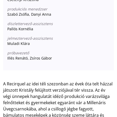
produkciós menedzser
Szabó Zsófia, Danyi Anna
díszlettervező-asszisztens
Pallós Kornélia
jelmeztervező-asszisztens
Muladi Klára
próbavezető
Illés Renátó, Zsíros Gábor
A Recirquel az idei téli szezonban az évek óta telt házzal
játszott Kristály felújított verziójával tér vissza. Az év
végi ünnepek hangulatát idéző produkció varázsvilága
felnőtteket és gyermekeket egyaránt vár a Millenáris
Üvegcsarnokába, ahol a csillogó jégbe fagyott,
bámulatos meseképek a közönség szeme láttára és