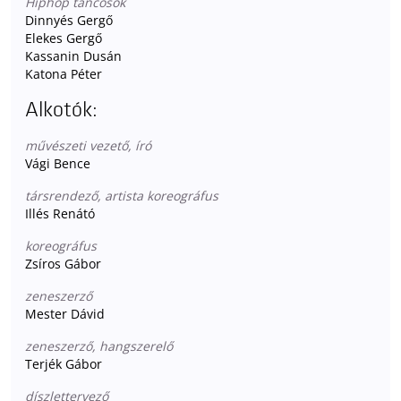
Hiphop táncosok
Dinnyés Gergő
Elekes Gergő
Kassanin Dusán
Katona Péter
Alkotók:
művészeti vezető, író
Vági Bence
társrendező, artista koreográfus
Illés Renátó
koreográfus
Zsíros Gábor
zeneszerző
Mester Dávid
zeneszerző, hangszerelő
Terjék Gábor
díszlettervező