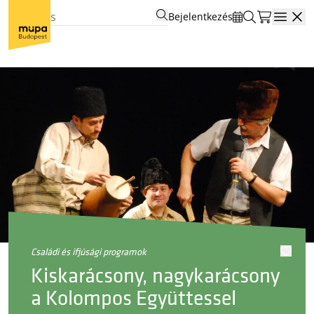
Bejelentkezés
Open
családi és ifjúsági programok
Kiskarácsony, nagykarácsony
a Kolompos Együttessel