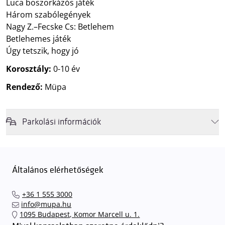
Luca boszorkázós játék
Három szabólegények
Nagy Z.–Fecske Cs: Betlehem
Betlehemes játék
Úgy tetszik, hogy jó
Korosztály:
0-10 év
Rendező:
Müpa
Parkolási információk
Felhívjuk látogatóink figyelmét, hogy abban az esetben, amikor a
Müpa mélygarázsa és kültéri parkolója teljes kapacitással működik,
érkezéskor megnövekedett várakozási idővel érdemes kalkulálni. Ezt
Általános elérhetőségek
elkerülendő,
azt javasoljuk kedves közönségünknek, induljanak
el hozzánk időben, hogy
gyorsan és zökkenőmentesen
+36 1 555 3000
találhassák meg a legideálisabb parkolóhelyet és
kényelmesen
info@mupa.hu
érkezhessenek meg előadásainkra
. A Müpa mélygarázsában a
1095 Budapest, Komor Marcell u. 1.
sorompókat rendszámfelismerő automatika nyitja.
A parkolás