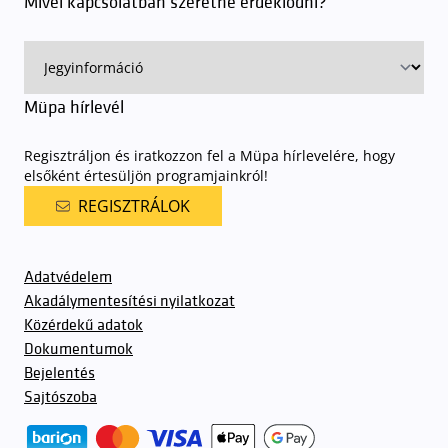
Mivel kapcsolatban szeretne érdeklődni?
ingyenes azon vendégeink számára, akik egy aznapi fizetős
előadásra belépőjeggyel rendelkeznek
. A Müpa parkolási
rendjének részletes leírása
elérhető itt
.
Müpa hírlevél
Regisztráljon és iratkozzon fel a Müpa hírlevelére, hogy
elsőként értesüljön programjainkról!
REGISZTRÁLOK
Adatvédelem
Akadálymentesítési nyilatkozat
Közérdekű adatok
Dokumentumok
Bejelentés
Sajtószoba