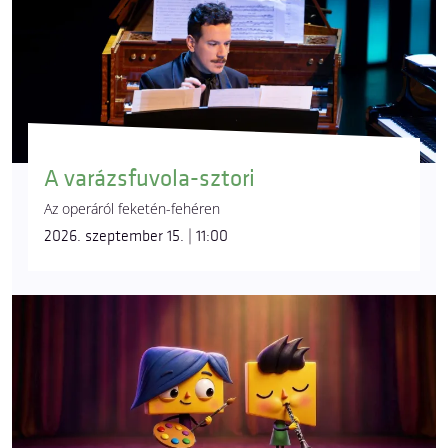
A varázsfuvola-sztori
Az operáról feketén-fehéren
2026. szeptember 15. | 11:00