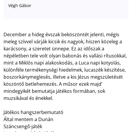
Végh Gábor
December a hideg évszak beköszöntét jelenti, mégis
meleg szívvel várják kicsik és nagyok, hiszen közeleg a
karácsony, a szeretet ünnepe. Ez az időszak a
népéletben tele volt olyan babonás és vallási rítusokkal,
mint a Miklós napi alakoskodás, a Luca napi kotyolás,
különféle termékenységi hiedelmek, lucaszék készítése,
boszorkánymeglesés, illetve a kis Jézus megszületését
köszöntő betlehemezés. A műsor ezek majd’
mindegyikét bemutatja játékos formában, sok
muzsikával és énekkel.
Játékos hangszerbemutató
Által mentem a Dunán
Száncsengő-játék