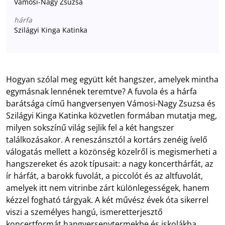
Vámosi-Nagy Zsuzsa
hárfa
Szilágyi Kinga Katinka
Hogyan szólal meg együtt két hangszer, amelyek mintha
egymásnak lennének teremtve? A fuvola és a hárfa
barátsága című hangversenyen Vámosi-Nagy Zsuzsa és
Szilágyi Kinga Katinka közvetlen formában mutatja meg,
milyen sokszínű világ sejlik fel a két hangszer
találkozásakor. A reneszánsztól a kortárs zenéig ívelő
válogatás mellett a közönség közelről is megismerheti a
hangszereket és azok típusait: a nagy koncerthárfát, az
ír hárfát, a barokk fuvolát, a piccolót és az altfuvolát,
amelyek itt nem vitrinbe zárt különlegességek, hanem
kézzel fogható tárgyak. A két művész évek óta sikerrel
viszi a személyes hangú, ismeretterjesztő
koncertformát hangversenytermekbe és iskolákba