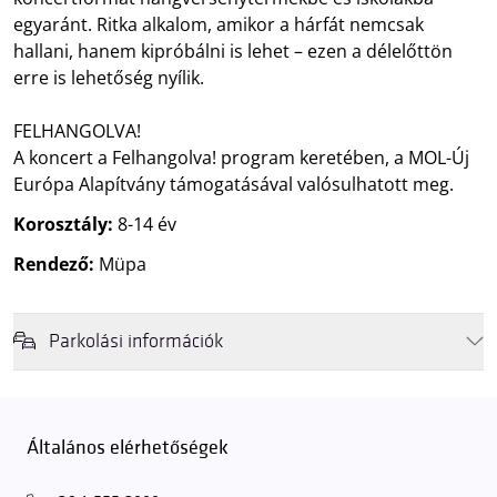
egyaránt. Ritka alkalom, amikor a hárfát nemcsak
hallani, hanem kipróbálni is lehet – ezen a délelőttön
erre is lehetőség nyílik.
FELHANGOLVA!
A koncert a Felhangolva! program keretében, a MOL-Új
Európa Alapítvány támogatásával valósulhatott meg.
Korosztály:
8-14 év
Rendező:
Müpa
Parkolási információk
Felhívjuk látogatóink figyelmét, hogy abban az esetben, amikor a
Müpa mélygarázsa és kültéri parkolója teljes kapacitással működik,
érkezéskor megnövekedett várakozási idővel érdemes kalkulálni. Ezt
Általános elérhetőségek
elkerülendő,
azt javasoljuk kedves közönségünknek, induljanak
el hozzánk időben, hogy
gyorsan és zökkenőmentesen