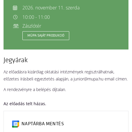
2026. november 11. szerda
10:00 - 11:00
Zászlótér
MÜPA SAJÁT PRODUKCIÓ
Jegyárak
Az előadásra kizárólag oktatási intézmények regisztrálhatnak,
előzetes írásbeli egyeztetés alapján, a junior@mupa.hu email címen.
A rendezvényre a belépés díjtalan.
Az előadás telt házas.
NAPTÁRBA MENTÉS