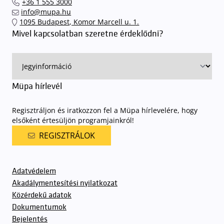
+36 1 555 3000
találhassák meg a legideálisabb parkolóhelyet és
kényelmesen
info@mupa.hu
érkezhessenek meg előadásainkra
. A Müpa mélygarázsában a
1095 Budapest, Komor Marcell u. 1.
sorompókat rendszámfelismerő automatika nyitja.
A parkolás
Mivel kapcsolatban szeretne érdeklődni?
ingyenes azon vendégeink számára, akik egy aznapi fizetős
előadásra belépőjeggyel rendelkeznek
. A Müpa parkolási
rendjének részletes leírása
elérhető itt
.
Müpa hírlevél
Regisztráljon és iratkozzon fel a Müpa hírlevelére, hogy
elsőként értesüljön programjainkról!
REGISZTRÁLOK
Adatvédelem
Akadálymentesítési nyilatkozat
Közérdekű adatok
Dokumentumok
Bejelentés