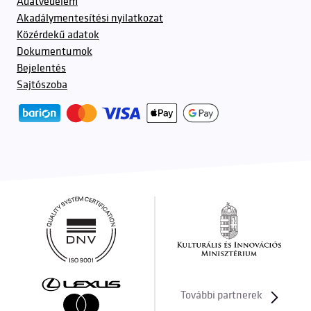
Adatvédelem
Akadálymentesítési nyilatkozat
Közérdekű adatok
Dokumentumok
Bejelentés
Sajtószoba
További partnerek