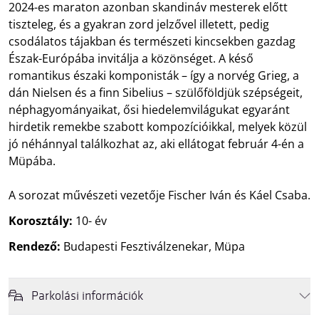
2024-es maraton azonban skandináv mesterek előtt
tiszteleg, és a gyakran zord jelzővel illetett, pedig
csodálatos tájakban és természeti kincsekben gazdag
Észak-Európába invitálja a közönséget. A késő
romantikus északi komponisták – így a norvég Grieg, a
dán Nielsen és a finn Sibelius – szülőföldjük szépségeit,
néphagyományaikat, ősi hiedelemvilágukat egyaránt
hirdetik remekbe szabott kompozícióikkal, melyek közül
jó néhánnyal találkozhat az, aki ellátogat február 4-én a
Müpába.
A sorozat művészeti vezetője Fischer Iván és Káel Csaba.
Korosztály:
10- év
Rendező:
Budapesti Fesztiválzenekar, Müpa
Parkolási információk