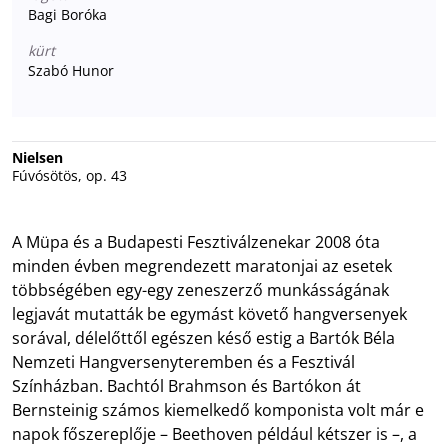
Bagi Boróka
kürt
Szabó Hunor
Nielsen
Fúvósötös, op. 43
A Müpa és a Budapesti Fesztiválzenekar 2008 óta
minden évben megrendezett maratonjai az esetek
többségében egy-egy zeneszerző munkásságának
legjavát mutatták be egymást követő hangversenyek
sorával, délelőttől egészen késő estig a Bartók Béla
Nemzeti Hangversenyteremben és a Fesztivál
Színházban. Bachtól Brahmson és Bartókon át
Bernsteinig számos kiemelkedő komponista volt már e
napok főszereplője – Beethoven például kétszer is –, a