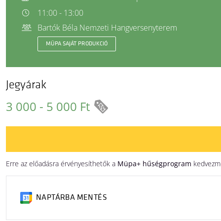
11:00 - 13:00
Bartók Béla Nemzeti Hangversenyterem
MÜPA SAJÁT PRODUKCIÓ
Jegyárak
3 000 - 5 000 Ft
Erre az előadásra érvényesíthetők a
Müpa+ hűségprogram
kedvezm
NAPTÁRBA MENTÉS