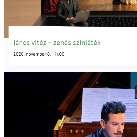
János vitéz – zenés színjáték
2026. november 8. | 11:00