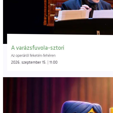
A varázsfuvola-sztori
Az operáról feketén-fehéren
2026. szeptember 15. | 11:00