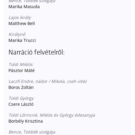
Bence, Toldiék szolgája
Marika Masuda
Lajos király
Matthew Bell
Királynő
Marika Trucci
Narráció felvételről:
Toldi Miklós
Pásztor Máté
Laczfi Endre, nádor / Mikola, cseh vitéz
Boros Zoltán
Toldi György
Csere László
Toldi Lőrincné, Miklós és György édesanyja
Borbély Krisztina
Bence, Toldiék szolgája