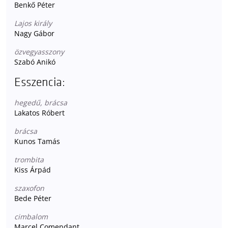
Benkő Péter
Lajos király
Nagy Gábor
özvegyasszony
Szabó Anikó
Esszencia:
hegedű, brácsa
Lakatos Róbert
brácsa
Kunos Tamás
trombita
Kiss Árpád
szaxofon
Bede Péter
cimbalom
Marcel Comendant