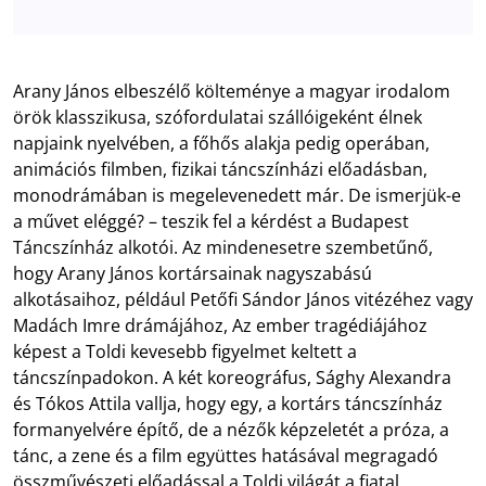
Arany János elbeszélő költeménye a magyar irodalom
örök klasszikusa, szófordulatai szállóigeként élnek
napjaink nyelvében, a főhős alakja pedig operában,
animációs filmben, fizikai táncszínházi előadásban,
monodrámában is megelevenedett már. De ismerjük-e
a művet eléggé? – teszik fel a kérdést a Budapest
Táncszínház alkotói. Az mindenesetre szembetűnő,
hogy Arany János kortársainak nagyszabású
alkotásaihoz, például Petőfi Sándor János vitézéhez vagy
Madách Imre drámájához, Az ember tragédiájához
képest a Toldi kevesebb figyelmet keltett a
táncszínpadokon. A két koreográfus, Sághy Alexandra
és Tókos Attila vallja, hogy egy, a kortárs táncszínház
formanyelvére építő, de a nézők képzeletét a próza, a
tánc, a zene és a film együttes hatásával megragadó
összművészeti előadással a Toldi világát a fiatal