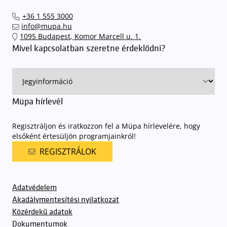
érkezhessenek meg előadásainkra
. A Müpa mélygarázsában a
mupa.hu weboldalon keresztül, valamint az Interticket (jegy.hu)
sorompókat rendszámfelismerő automatika nyitja.
A parkolás
+36 1 555 3000
országos hálózatában vagy a jegypénztárainkban váltsa meg jegyét.
ingyenes azon vendégeink számára, akik egy aznapi fizetős
info@mupa.hu
előadásra belépőjeggyel rendelkeznek
. A Müpa parkolási
1095 Budapest, Komor Marcell u. 1.
rendjének részletes leírása
elérhető itt
.
Mivel kapcsolatban szeretne érdeklődni?
Müpa hírlevél
Regisztráljon és iratkozzon fel a Müpa hírlevelére, hogy
elsőként értesüljön programjainkról!
REGISZTRÁLOK
Adatvédelem
Akadálymentesítési nyilatkozat
Közérdekű adatok
Dokumentumok