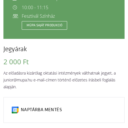
10:00 - 11:15
Fesztivál Színház
MÜPA SAJÁT PRODUKCIÓ
Jegyárak
2 000 Ft
Az előadásra kizárólag oktatási intézmények válthatnak jegyet, a
junior@mupa.hu e-mail-címen történő előzetes írásbeli foglalás
alapján.
NAPTÁRBA MENTÉS