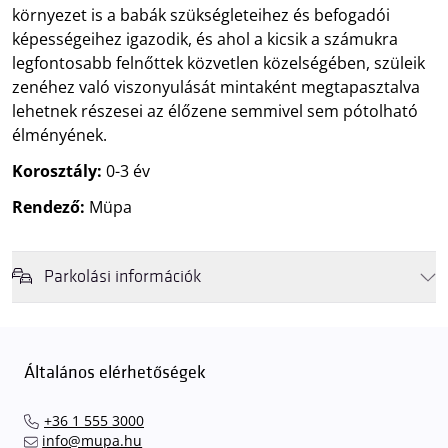
környezet is a babák szükségleteihez és befogadói
képességeihez igazodik, és ahol a kicsik a számukra
legfontosabb felnőttek közvetlen közelségében, szüleik
zenéhez való viszonyulását mintaként megtapasztalva
lehetnek részesei az élőzene semmivel sem pótolható
élményének.
Korosztály:
0-3 év
Rendező:
Müpa
Parkolási információk
Felhívjuk látogatóink figyelmét, hogy abban az esetben, amikor a
Müpa mélygarázsa és kültéri parkolója teljes kapacitással működik,
érkezéskor megnövekedett várakozási idővel érdemes kalkulálni. Ezt
Általános elérhetőségek
elkerülendő,
azt javasoljuk kedves közönségünknek, induljanak
el hozzánk időben, hogy
gyorsan és zökkenőmentesen
+36 1 555 3000
találhassák meg a legideálisabb parkolóhelyet és
kényelmesen
info@mupa.hu
érkezhessenek meg előadásainkra
. A Müpa mélygarázsában a