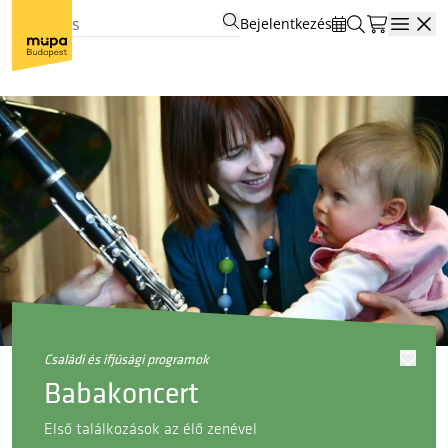
Bejelentkezés
Open
családi és ifjúsági programok
Babakoncert
Első találkozások az élő zenével