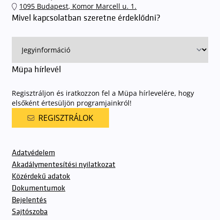
1095 Budapest, Komor Marcell u. 1.
sorompókat rendszámfelismerő automatika nyitja.
A parkolás
Mivel kapcsolatban szeretne érdeklődni?
ingyenes azon vendégeink számára, akik egy aznapi fizetős
előadásra belépőjeggyel rendelkeznek
. A Müpa parkolási
rendjének részletes leírása
elérhető itt
.
Müpa hírlevél
Regisztráljon és iratkozzon fel a Müpa hírlevelére, hogy
elsőként értesüljön programjainkról!
REGISZTRÁLOK
Adatvédelem
Akadálymentesítési nyilatkozat
Közérdekű adatok
Dokumentumok
Bejelentés
Sajtószoba