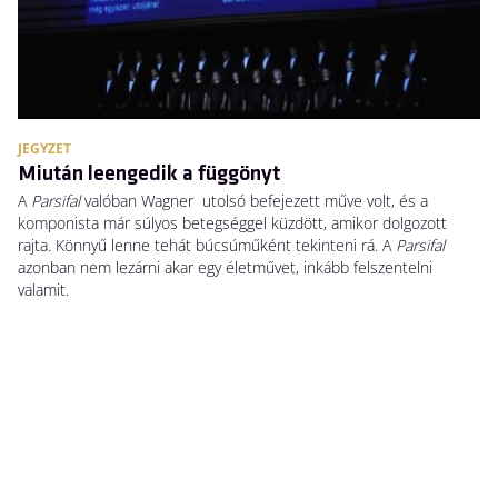
JEGYZET
Miután leengedik a függönyt
A
Parsifal
valóban Wagner utolsó befejezett műve volt, és a
komponista már súlyos betegséggel küzdött, amikor dolgozott
rajta. Könnyű lenne tehát búcsúműként tekinteni rá. A
Parsifal
azonban nem lezárni akar egy életművet, inkább felszentelni
valamit.