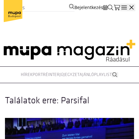
Bejelentkezés
Open
HÍREK
PORTRÉ
INTERJÚ
JEGYZET
AJÁNLÓ
PLAYLIST
Találatok erre: Parsifal