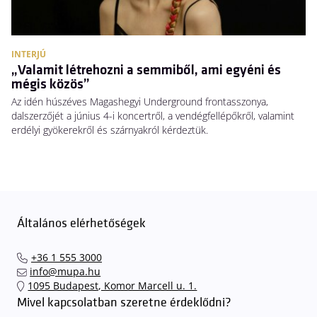
INTERJÚ
„Valamit létrehozni a semmiből, ami egyéni és
mégis közös”
Az idén húszéves Magashegyi Underground frontasszonya,
dalszerzőjét a június 4-i koncertről, a vendégfellépőkről, valamint
erdélyi gyökerekről és szárnyakról kérdeztük.
Általános elérhetőségek
+36 1 555 3000
info@mupa.hu
1095 Budapest, Komor Marcell u. 1.
Mivel kapcsolatban szeretne érdeklődni?