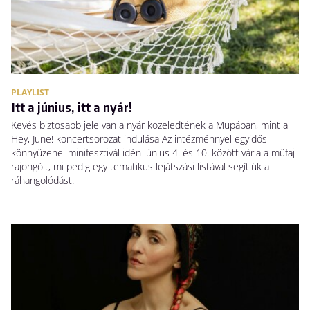
PLAYLIST
Itt a június, itt a nyár!
Kevés biztosabb jele van a nyár közeledtének a Müpában, mint a
Hey, June! koncertsorozat indulása Az intézménnyel egyidős
könnyűzenei minifesztivál idén június 4. és 10. között várja a műfaj
rajongóit, mi pedig egy tematikus lejátszási listával segítjük a
ráhangolódást.