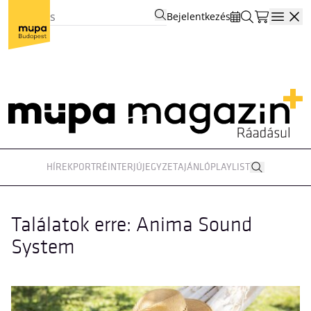
Bejelentkezés
Open
HÍREK
PORTRÉ
INTERJÚ
JEGYZET
AJÁNLÓ
PLAYLIST
Találatok erre: Anima Sound
System