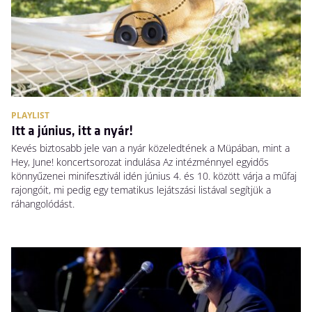
PLAYLIST
Itt a június, itt a nyár!
Kevés biztosabb jele van a nyár közeledtének a Müpában, mint a
Hey, June! koncertsorozat indulása Az intézménnyel egyidős
könnyűzenei minifesztivál idén június 4. és 10. között várja a műfaj
rajongóit, mi pedig egy tematikus lejátszási listával segítjük a
ráhangolódást.