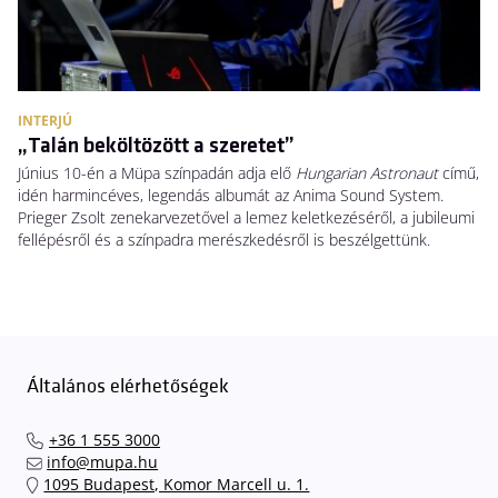
INTERJÚ
„Talán beköltözött a szeretet”
Június 10-én a Müpa színpadán adja elő
Hungarian Astronaut
című,
idén harmincéves, legendás albumát az Anima Sound System.
Prieger Zsolt zenekarvezetővel a lemez keletkezéséről, a jubileumi
fellépésről és a színpadra merészkedésről is beszélgettünk.
Általános elérhetőségek
+36 1 555 3000
info@mupa.hu
1095 Budapest, Komor Marcell u. 1.