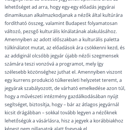
lehetőséget ad arra, hogy egy-egy előadás jegyárai
dinamikusan alkalmazkodjanak a nézők által kultúrára
fordítható összeg, valamint Budapest folyamatosan
változó, pezsgő kulturális kínálatának alakulásához.
Amennyiben az adott időszakban a kulturális paletta
túlkínálatot mutat, az előadások ára csökkenni kezd, és
az addiginál olcsóbb jegyár újabb nézői szegmensek
számára teszi vonzóvá a programot, mely így
szélesebb közönséghez juthat el. Amennyiben viszont
egy kurrens produkció túlkeresleti helyzetet teremt, a
jegyárak szabályozott, de várható emelkedése azon túl,
hogy a művészeti intézmény gazdálkodásában nyújt
segítséget, biztosítja, hogy – bár az átlagos jegyárnál
kicsit drágábban – sokkal tovább legyen a nézőknek
lehetőségük a vásárlásra, hisz a jegyek a korábbiakhoz
képest nem pillanatok alatt fogynak el.