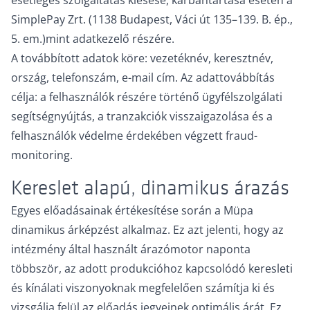
esetleges szolgáltatás kiesése, karbantartása esetén a
SimplePay Zrt. (1138 Budapest, Váci út 135–139. B. ép.,
5. em.)mint adatkezelő részére.
A továbbított adatok köre: vezetéknév, keresztnév,
ország, telefonszám, e-mail cím. Az adattovábbítás
célja: a felhasználók részére történő ügyfélszolgálati
segítségnyújtás, a tranzakciók visszaigazolása és a
felhasználók védelme érdekében végzett fraud-
monitoring.
Kereslet alapú, dinamikus árazás
Egyes előadásainak értékesítése során a Müpa
dinamikus árképzést alkalmaz. Ez azt jelenti, hogy az
intézmény által használt árazómotor naponta
többször, az adott produkcióhoz kapcsolódó keresleti
és kínálati viszonyoknak megfelelően számítja ki és
vizsgálja felül az előadás jegyeinek optimális árát. Ez