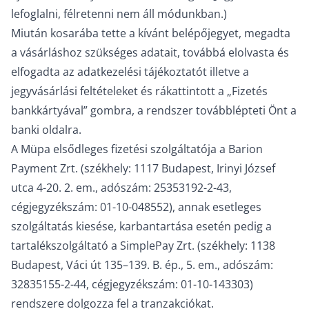
lefoglalni, félretenni nem áll módunkban.)
Miután kosarába tette a kívánt belépőjegyet, megadta
a vásárláshoz szükséges adatait, továbbá elolvasta és
elfogadta az adatkezelési tájékoztatót illetve a
jegyvásárlási feltételeket és rákattintott a „Fizetés
bankkártyával” gombra, a rendszer továbblépteti Önt a
banki oldalra.
A Müpa elsődleges fizetési szolgáltatója a Barion
Payment Zrt. (székhely: 1117 Budapest, Irinyi József
utca 4-20. 2. em., adószám: 25353192-2-43,
cégjegyzékszám: 01-10-048552), annak esetleges
szolgáltatás kiesése, karbantartása esetén pedig a
tartalékszolgáltató a SimplePay Zrt. (székhely: 1138
Budapest, Váci út 135–139. B. ép., 5. em., adószám:
32835155-2-44, cégjegyzékszám: 01-10-143303)
rendszere dolgozza fel a tranzakciókat.