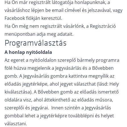
Ha Ön már regisztrált látogatója honlapunknak, a
vásárláshoz lépjen be email címével és jelszavával, vagy
Facebook fiókján keresztül.
Ha Ön még nem regisztrált vásárlónk, a Regisztráció
menüpontban adja meg adatait.
Programválasztás
A honlap nyitóoldala
Az egeret a nyitóoldalon szereplő bármely programra
fölé húzva megjelenik a Jegyvásárlás és a Bővebben
gomb. A Jegyvásárlás gombra kattintva megnyílik az
előadás jegytérképe, ahol jegyet választhat (lásd: Hely
kiválasztása). A Bővebben gomb az előadás ismertető
oldalára visz, ahol áttekinthető az előadás műsora,
szereplői és jegyárai. Innen szintén a Jegyvásárlás
gombbal lehet a jegytérképre továbblépni és helyet
választani.