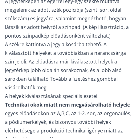
A jegytérképen az egérrel egy-egy székre mutatva
megjelenik az adott szék pozíciója (szint, sor, oldal,
székszám) és jegyára, valamint megnézhető, hogyan
látszik az adott helyről a színpad. (A kép illusztráció, a
pontos színpadkép előadásonként változhat.)
A székre kattintva a jegy a kosárba tehető. A
kiválasztott helyeket a továbbiakban a narancssárga
szín jelöli. Az előadásra már kiválasztott helyek a
jegytérkép jobb oldalán sorakoznak, és a jobb alsó
sarokban található Tovább a fizetéshez gombbal
vásárolhatók meg.
A helyek kiválasztásának speciális esetei:
Technikai okok miatt nem megvásárolható helyek:
egyes előadásokon az A,B,C, az 1-2. sor, az orgonaülés,
a pódiumerkélyek, és bizonyos további helyek
elérhetősége a produkció technikai igénye miatt az