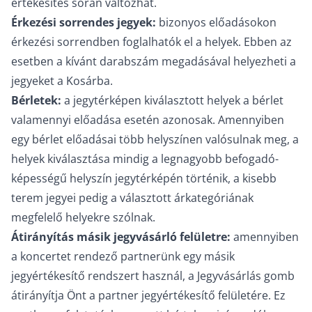
értékesítés során változhat.
Érkezési sorrendes jegyek:
bizonyos előadásokon
érkezési sorrendben foglalhatók el a helyek. Ebben az
esetben a kívánt darabszám megadásával helyezheti a
jegyeket a Kosárba.
Bérletek:
a jegytérképen kiválasztott helyek a bérlet
valamennyi előadása esetén azonosak. Amennyiben
egy bérlet előadásai több helyszínen valósulnak meg, a
helyek kiválasztása mindig a legnagyobb befogadó-
képességű helyszín jegytérképén történik, a kisebb
terem jegyei pedig a választott árkategóriának
megfelelő helyekre szólnak.
Átirányítás másik jegyvásárló felületre:
amennyiben
a koncertet rendező partnerünk egy másik
jegyértékesítő rendszert használ, a Jegyvásárlás gomb
átirányítja Önt a partner jegyértékesítő felületére. Ez