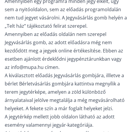
Amennyiben egy programra minden jegy elkelt, úgy
sem a nyitóoldalon, sem az előadás programoldalán
nem tud jegyet vásárolni. A Jegyvásárlás gomb helyén a
„Telt ház” tájékoztató felirat szerepel.
Amennyiben az előadás oldalán nem szerepel
Jegyvásárlás gomb, az adott előadásra még nem
kezdődött meg a jegyek online értékesítése. Ebben az
esetben ajánlott érdeklődni jegypénztárunkban vagy
az
info@mupa.hu
címen.
A kiválasztott előadás Jegyvásárlás gombjára, illletve a
bérlet Bérletvásárlás gombjára kattintva megnyílik a
terem jegytérképe, amelyen a zöld különböző
árnyalataival jelölve megtalálja a még megvásárolható
helyeket. A fekete szín a már foglalt helyeket jelzi.
A jegytérkép mellett jobb oldalon látható az adott
esemény valamennyi jegyár-kategóriája.