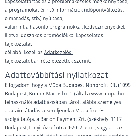
kapcsolattartás és a problémakezelés megkönnyítése,
a programokat érintő információk (időpontváltozás,
elmaradás, stb.) nyújtása,
valamint a hasonló programokkal, kedvezményekkel,
illetve időszakos promóciókkal kapcsolatos
tájékoztatás
céljából kezeli az
Adatkezelési
tájékoztató
ban
részletezettek szerint.
Adattovábbítási nyilatkozat
Elfogadom, hogy a Müpa Budapest Nonprofit Kft. (1095
Budapest, Komor Marcell u. 1.) által a www.mupa.hu
felhasználói adatbázisában tárolt alábbi személyes
adataim átadásra kerüljenek a Müpa fizetési
szolgáltatója, a Barion Payment Zrt. (székhely: 1117
Budapest, Irinyi József utca 4-20. 2. em.), vagy annak