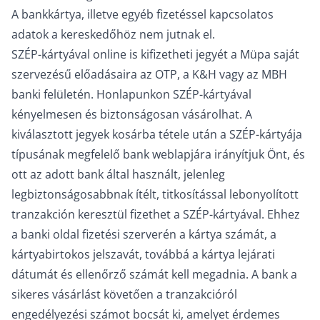
A bankkártya, illetve egyéb fizetéssel kapcsolatos
adatok a kereskedőhöz nem jutnak el.
SZÉP-kártyával online is kifizetheti jegyét a Müpa saját
szervezésű előadásaira az OTP, a K&H vagy az MBH
banki felületén. Honlapunkon SZÉP-kártyával
kényelmesen és biztonságosan vásárolhat. A
kiválasztott jegyek kosárba tétele után a SZÉP-kártyája
típusának megfelelő bank weblapjára irányítjuk Önt, és
ott az adott bank által használt, jelenleg
legbiztonságosabbnak ítélt, titkosítással lebonyolított
tranzakción keresztül fizethet a SZÉP-kártyával. Ehhez
a banki oldal fizetési szerverén a kártya számát, a
kártyabirtokos jelszavát, továbbá a kártya lejárati
dátumát és ellenőrző számát kell megadnia. A bank a
sikeres vásárlást követően a tranzakcióról
engedélyezési számot bocsát ki, amelyet érdemes