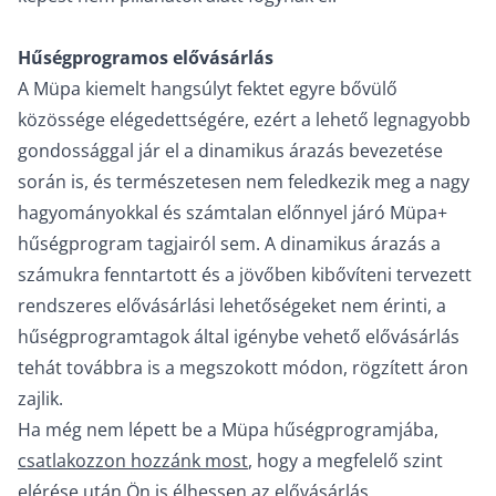
Hűségprogramos elővásárlás
A Müpa kiemelt hangsúlyt fektet egyre bővülő
közössége elégedettségére, ezért a lehető legnagyobb
gondossággal jár el a dinamikus árazás bevezetése
során is, és természetesen nem feledkezik meg a nagy
hagyományokkal és számtalan előnnyel járó Müpa+
hűségprogram tagjairól sem. A dinamikus árazás a
számukra fenntartott és a jövőben kibővíteni tervezett
rendszeres elővásárlási lehetőségeket nem érinti, a
hűségprogramtagok által igénybe vehető elővásárlás
tehát továbbra is a megszokott módon, rögzített áron
zajlik.
Ha még nem lépett be a Müpa hűségprogramjába,
csatlakozzon hozzánk most
, hogy a megfelelő szint
elérése után Ön is élhessen az elővásárlás