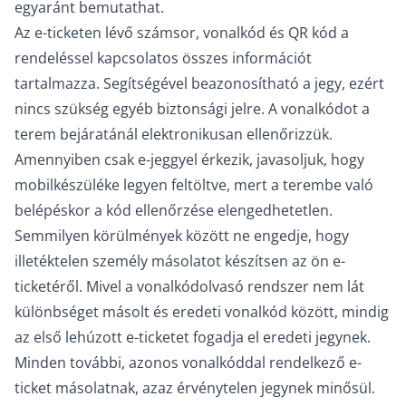
egyaránt bemutathat.
Az e-ticketen lévő számsor, vonalkód és QR kód a
rendeléssel kapcsolatos összes információt
tartalmazza. Segítségével beazonosítható a jegy, ezért
nincs szükség egyéb biztonsági jelre. A vonalkódot a
terem bejáratánál elektronikusan ellenőrizzük.
Amennyiben csak e-jeggyel érkezik, javasoljuk, hogy
mobilkészüléke legyen feltöltve, mert a terembe való
belépéskor a kód ellenőrzése elengedhetetlen.
Semmilyen körülmények között ne engedje, hogy
illetéktelen személy másolatot készítsen az ön e-
ticketéről. Mivel a vonalkódolvasó rendszer nem lát
különbséget másolt és eredeti vonalkód között, mindig
az első lehúzott e-ticketet fogadja el eredeti jegynek.
Minden további, azonos vonalkóddal rendelkező e-
ticket másolatnak, azaz érvénytelen jegynek minősül.