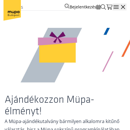
Bejelentkezés
Open
Ajándékozzon Müpa-
élményt!
A Müpa-ajándékutalvány bármilyen alkalomra kitűnő
választás, hisz a Müpa sokszínű programkínálatában