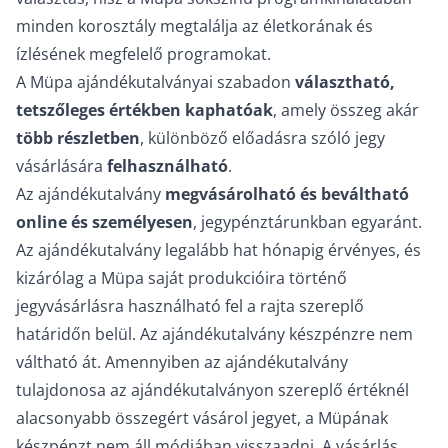
minden korosztály megtalálja az életkorának és
ízlésének megfelelő programokat.
A Müpa ajándékutalványai szabadon
választható,
tetszőleges értékben kaphatóak
, amely összeg akár
több részletben
, különböző előadásra szóló jegy
vásárlására
felhasználható
.
Az ajándékutalvány
megvásárolható és beváltható
online és személyesen
, jegypénztárunkban egyaránt.
Az ajándékutalvány legalább hat hónapig érvényes, és
kizárólag a Müpa saját produkcióira történő
jegyvásárlásra használható fel a rajta szereplő
határidőn belül. Az ajándékutalvány készpénzre nem
váltható át. Amennyiben az ajándékutalvány
tulajdonosa az ajándékutalványon szereplő értéknél
alacsonyabb összegért vásárol jegyet, a Müpának
készpénzt nem áll módjában visszaadni. A vásárlás