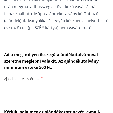
után megmaradt összeg a következő vásárlásnál
felhasználható. Müpa-ajándékutalvány különböző
(ajándék)utalványokkal és egyéb készpénzt helyettesítő
eszközökkel (pl. SZÉP-kártya) nem vásárolható.
Adja meg, milyen összegű ajándékutalvánnyal
szeretne meglepni valakit. Az ajándékutalvány
minimum értéke 500 Ft.
*
Ajándékutalvány értéke:
Kérjük, adja meg az ajándékozott nevét, e-mail-