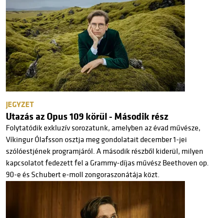
JEGYZET
Utazás az Opus 109 körül - Második rész
Folytatódik exkluzív sorozatunk, amelyben az évad művésze,
Víkingur Ólafsson osztja meg gondolatait december 1-jei
szólóestjének programjáról. A második részből kiderül, milyen
kapcsolatot fedezett fel a Grammy-díjas művész Beethoven op.
90-e és Schubert e-moll zongoraszonátája közt.