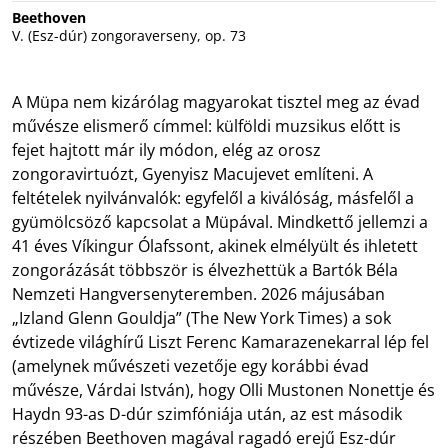
Beethoven
V. (Esz-dúr) zongoraverseny, op. 73
A Müpa nem kizárólag magyarokat tisztel meg az évad
művésze elismerő címmel: külföldi muzsikus előtt is
fejet hajtott már ily módon, elég az orosz
zongoravirtuózt, Gyenyisz Macujevet említeni. A
feltételek nyilvánvalók: egyfelől a kiválóság, másfelől a
gyümölcsöző kapcsolat a Müpával. Mindkettő jellemzi a
41 éves Víkingur Ólafssont, akinek elmélyült és ihletett
zongorázását többször is élvezhettük a Bartók Béla
Nemzeti Hangversenyteremben. 2026 májusában
„Izland Glenn Gouldja” (The New York Times) a sok
évtizede világhírű Liszt Ferenc Kamarazenekarral lép fel
(amelynek művészeti vezetője egy korábbi évad
művésze, Várdai István), hogy Olli Mustonen Nonettje és
Haydn 93-as D-dúr szimfóniája után, az est második
részében Beethoven magával ragadó erejű Esz-dúr