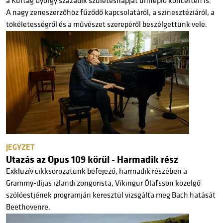
a Kurtág György századik születésnapját ünneplő koncerten is.
A nagy zeneszerzőhöz fűződő kapcsolatáról, a szinesztéziáról, a
tökéletességről és a művészet szerepéről beszélgettünk vele.
JEGYZET
Utazás az Opus 109 körül - Harmadik rész
Exkluzív cikksorozatunk befejező, harmadik részében a
Grammy-díjas izlandi zongorista, Víkingur Ólafsson közelgő
szólóestjének programján keresztül vizsgálta meg Bach hatását
Beethovenre.