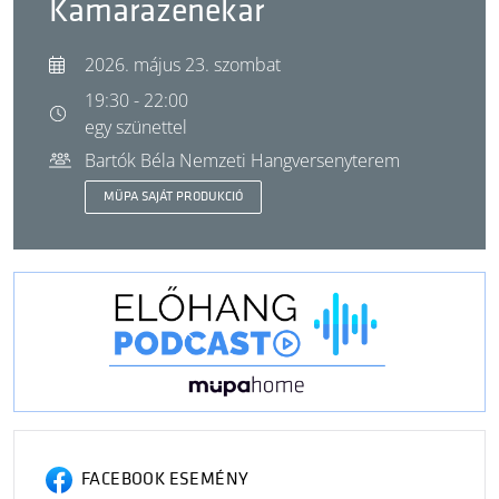
Kamarazenekar
2026. május 23. szombat
19:30 - 22:00
egy szünettel
Bartók Béla Nemzeti Hangversenyterem
MÜPA SAJÁT PRODUKCIÓ
FACEBOOK ESEMÉNY