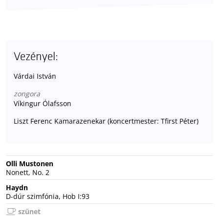
Vezényel:
Várdai István
zongora
Víkingur Ólafsson
Liszt Ferenc Kamarazenekar (koncertmester: Tfirst Péter)
Olli Mustonen
Nonett, No. 2
Haydn
D-dúr szimfónia, Hob I:93
szünet