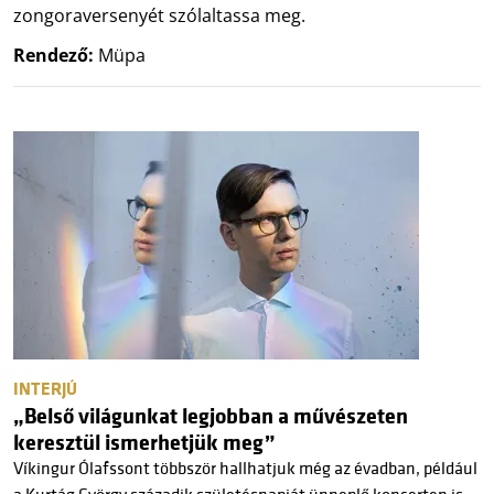
zongoraversenyét szólaltassa meg.
Rendező:
Müpa
INTERJÚ
„Belső világunkat legjobban a művészeten
keresztül ismerhetjük meg”
Víkingur Ólafssont többször hallhatjuk még az évadban, például