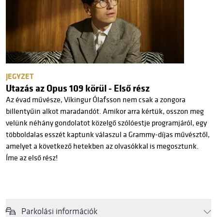
JEGYZET
Utazás az Opus 109 körül - Első rész
Az évad művésze, Víkingur Ólafsson nem csak a zongora
billentyűin alkot maradandót. Amikor arra kértük, osszon meg
velünk néhány gondolatot közelgő szólóestje programjáról, egy
többoldalas esszét kaptunk válaszul a Grammy-díjas művésztől,
amelyet a következő hetekben az olvasókkal is megosztunk.
Íme az első rész!
Parkolási információk