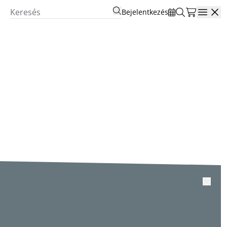
Bejelentkezés
Open