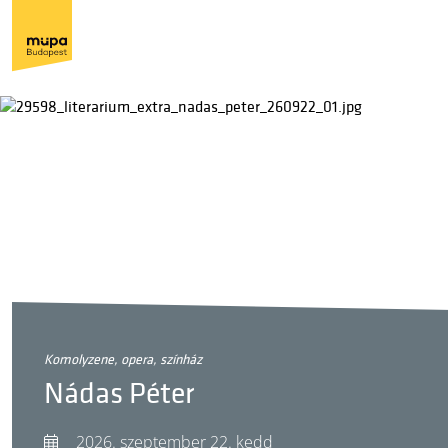
komolyzene, opera, színház
Nádas Péter
2026. szeptember 22. kedd