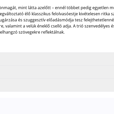
 önmagát, mint látta azelőtt – ennél többet pedig egyetlen
áltoztató élő klasszikus felolvasóestje kivételesen ritka s
isugárzása és szuggesztív előadásmódja tesz felejthetetlen
valamint a velük éneklő cselló adja. A trió szenvedélyes és 
 elhangzó szövegekre reflektálnak.
ánnyal
, valamint
OTP, K&H vagy MBH SZÉP-kártyával
is megvásárolhatj
alszámla-keretét
is.
 mélygarázsa és kültéri parkolója teljes kapacitással működik, érkezésko
 hozzánk időben, hogy
gyorsan és zökkenőmentesen találhassák meg a 
erő automatika nyitja.
A parkolás ingyenes azon vendégeink számára
weboldalán és hivatalos jegypénztáraiban megváltott jegyekre tud garanci
tül, valamint az Interticket (jegy.hu) országos hálózatában vagy a jegyp