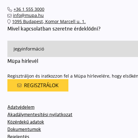
+36 1 555 3000
info@mupa.hu
1095 Budapest, Komor Marcell u. 1.
Mivel kapcsolatban szeretne érdeklődni?
Müpa hírlevél
Regisztráljon és iratkozzon fel a Müpa hírlevelére, hogy elsőké
REGISZTRÁLOK
Adatvédelem
Akadálymentesítési nyilatkozat
Közérdekű adatok
Dokumentumok
Bejelentés