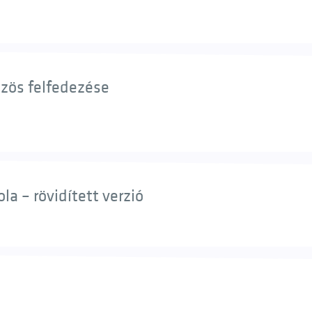
özös felfedezése
a – rövidített verzió