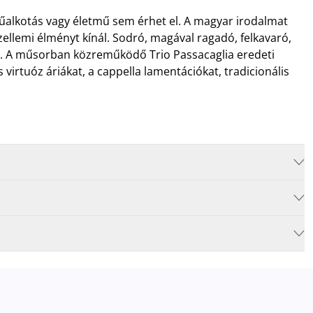
 műalkotás vagy életmű sem érhet el. A magyar irodalmat
zellemi élményt kínál. Sodró, magával ragadó, felkavaró,
né. A műsorban közreműködő Trio Passacaglia eredeti
virtuóz áriákat, a cappella lamentációkat, tradicionális
a. Személyes vásárláskor elfogadjuk még a
Rewin Ajándékutalványt
r megnövekedett várakozási idővel érdemes kalkulálni. Ezt
legideálisabb parkolóhelyet és
kényelmesen érkezhessenek meg
, akik egy aznapi fizetős előadásra belépőjeggyel rendelkeznek
.
át vállalni. A kellemetlenségek elkerülése érdekében javasoljuk, hogy
énztárainkban váltsa meg jegyét.