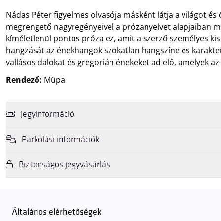
Nádas Péter figyelmes olvasója másként látja a világot és
megrengető nagyregényeivel a prózanyelvet alapjaiban megv
kíméletlenül pontos próza ez, amit a szerző személyes k
hangzását az énekhangok szokatlan hangszíne és karaktere, 
vallásos dalokat és gregorián énekeket ad elő, amelyek az
Rendező:
Müpa
Jegyinformáció
Parkolási információk
Online és személyesen erre az előadásra jegyét
Müpa ajándékutalv
és a
Rewin Ajándékkártyáit
, illetve az
OTP Cafeteria kártya kultúra
Biztonságos jegyvásárlás
Felhívjuk látogatóink figyelmét, hogy abban az esetben, amikor a Müpa
elkerülendő,
azt javasoljuk kedves közönségünknek, induljanak el
előadásainkra
. A Müpa mélygarázsában a sorompókat rendszámfelism
Felhívjuk kedves Látogatóink figyelmét, hogy a Müpa kizárólag a saját 
A Müpa parkolási rendjének részletes leírása
elérhető itt
.
előadásainkra, koncertjeinkre a jövőben is a mupa.hu weboldalon keresz
Általános elérhetőségek