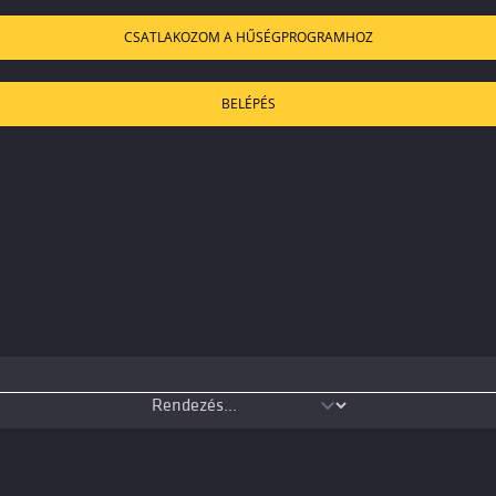
CSATLAKOZOM A HŰSÉGPROGRAMHOZ
BELÉPÉS