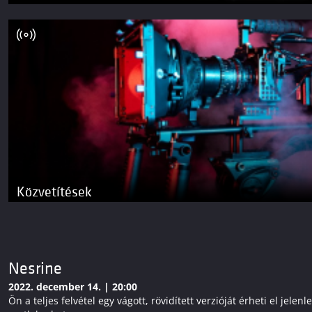
Közvetítések
Nesrine
2022. december 14. | 20:00
Ön a teljes felvétel egy vágott, rövidített verzióját érheti el j