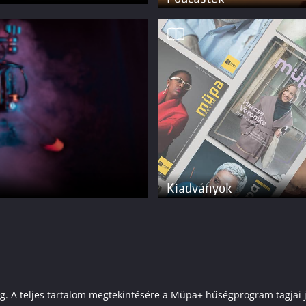
Kiadványok
elenleg. A teljes tartalom megtekintésére a Müpa+ hűségprogram tagj