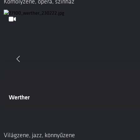
Komolyzene, opera, színház
Werther
Világzene, jazz, könnyűzene