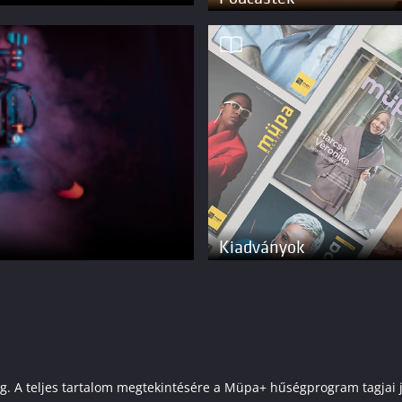
Kiadványok
elenleg. A teljes tartalom megtekintésére a Müpa+ hűségprogram tagj