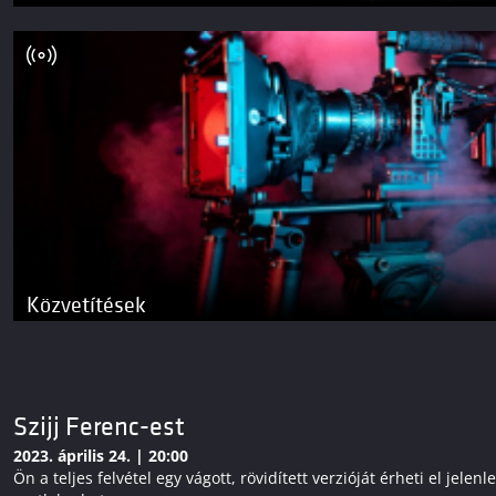
Közvetítések
Szijj Ferenc-est
2023. április 24. | 20:00
Ön a teljes felvétel egy vágott, rövidített verzióját érheti el j