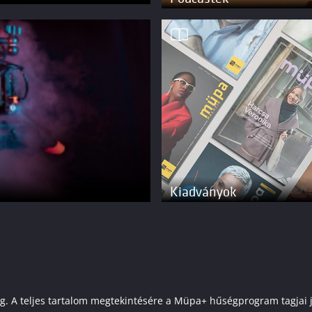
Kiadványok
elenleg. A teljes tartalom megtekintésére a Müpa+ hűségprogram tagj