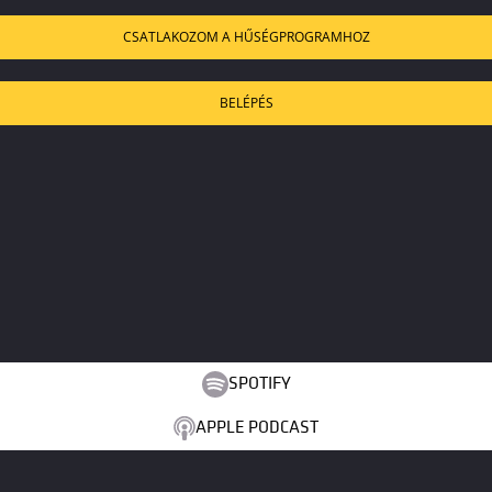
CSATLAKOZOM A HŰSÉGPROGRAMHOZ
BELÉPÉS
SPOTIFY
APPLE PODCAST