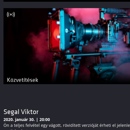
Közvetítések
Segal Viktor
2020. január 30. | 20:00
Ön a teljes felvétel egy vágott, rövidített verzióját érheti el j