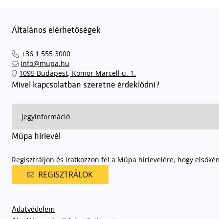
Általános elérhetőségek
+36 1 555 3000
info@mupa.hu
1095 Budapest, Komor Marcell u. 1.
Mivel kapcsolatban szeretne érdeklődni?
Müpa hírlevél
Regisztráljon és iratkozzon fel a Müpa hírlevelére, hogy elsőké
REGISZTRÁLOK
Adatvédelem