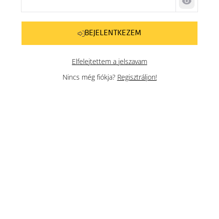
Jelszó me
BEJELENTKEZEM
Elfelejtettem a jelszavam
Nincs még fiókja?
Regisztráljon!