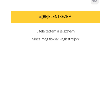
Jelszó me
BEJELENTKEZEM
Elfelejtettem a jelszavam
Nincs még fiókja?
Regisztráljon!