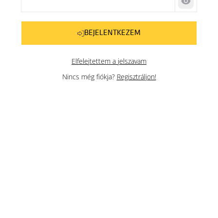
Jelszó me
BEJELENTKEZEM
Elfelejtettem a jelszavam
Nincs még fiókja?
Regisztráljon!