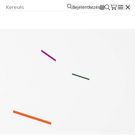
Bejelentkezés
Open