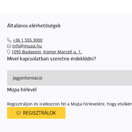
Általános elérhetőségek
+36 1 555 3000
info@mupa.hu
1095 Budapest, Komor Marcell u. 1.
Mivel kapcsolatban szeretne érdeklődni?
Müpa hírlevél
Regisztráljon és iratkozzon fel a Müpa hírlevelére, hogy elsőké
REGISZTRÁLOK