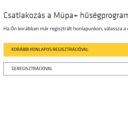
Csatlakozás a Müpa+ hűségprogra
Ha Ön korábban már regisztrált honlapunkon, válassza a c
KORÁBBI HONLAPOS REGISZTRÁCIÓVAL
ÚJ REGISZTRÁCIÓVAL