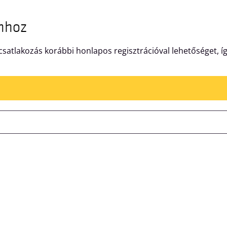
mhoz
satlakozás korábbi honlapos regisztrációval lehetőséget, í