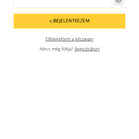
Jelszó me
BEJELENTKEZEM
Elfelejtettem a jelszavam
Nincs még fiókja?
Regisztráljon!