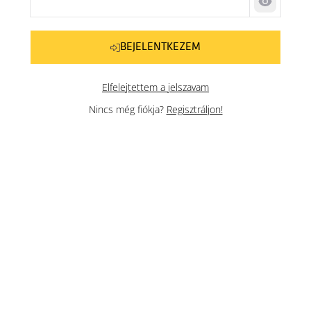
Jelszó me
BEJELENTKEZEM
Elfelejtettem a jelszavam
Nincs még fiókja?
Regisztráljon!