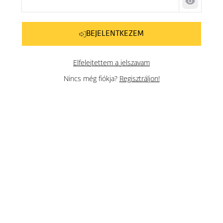
Jelszó me
BEJELENTKEZEM
Elfelejtettem a jelszavam
Nincs még fiókja?
Regisztráljon!