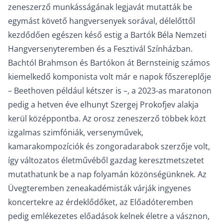
zeneszerző munkásságának legjavát mutatták be
egymást követő hangversenyek sorával, délelőttől
kezdődően egészen késő estig a Bartók Béla Nemzeti
Hangversenyteremben és a Fesztivál Színházban.
Bachtól Brahmson és Bartókon át Bernsteinig számos
kiemelkedő komponista volt már e napok főszereplője
– Beethoven például kétszer is –, a 2023-as maratonon
pedig a hetven éve elhunyt Szergej Prokofjev alakja
kerül középpontba. Az orosz zeneszerző többek közt
izgalmas szimfóniák, versenyművek,
kamarakompozíciók és zongoradarabok szerzője volt,
így változatos életművéből gazdag keresztmetszetet
mutathatunk be a nap folyamán közönségünknek. Az
Üvegteremben zeneakadémisták várják ingyenes
koncertekre az érdeklődőket, az Előadóteremben
pedig emlékezetes előadások kelnek életre a vásznon,