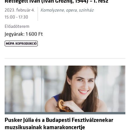
Rettegett Iván (Ivan Groznij, 1944) – I. rész
2023. február 4.
Komolyzene, opera, színház
15:00 - 17:30
Előadóterem
Jegyárak: 1 600 Ft
MÜPA KOPRODUKCIÓ
Pusker Júlia és a Budapesti Fesztiválzenekar
muzsikusainak kamarakoncertje