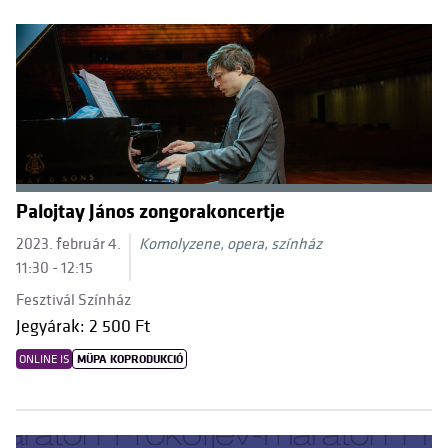
Palojtay János zongorakoncertje
2023. február 4.
Komolyzene, opera, színház
11:30 - 12:15
Fesztivál Színház
Jegyárak: 2 500 Ft
ONLINE IS
MÜPA KOPRODUKCIÓ