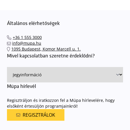
Általános elérhetőségek
+36 1 555 3000
info@mupa.hu
1095 Budapest, Komor Marcell u. 1.
Mivel kapcsolatban szeretne érdeklődni?
Müpa hírlevél
Regisztráljon és iratkozzon fel a Müpa hírlevelére, hogy
elsőként értesüljön programjainkról!
REGISZTRÁLOK