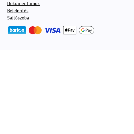
Dokumentumok
Bejelentés
Sajtószoba
További partnerek