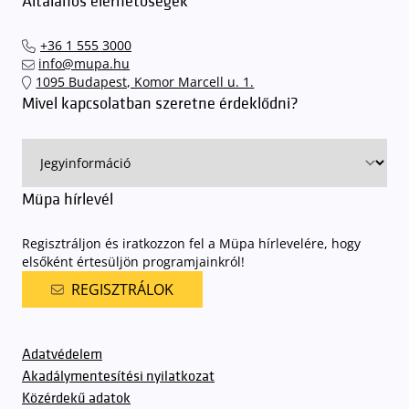
Általános elérhetőségek
+36 1 555 3000
info@mupa.hu
1095 Budapest, Komor Marcell u. 1.
Mivel kapcsolatban szeretne érdeklődni?
Müpa hírlevél
Regisztráljon és iratkozzon fel a Müpa hírlevelére, hogy
elsőként értesüljön programjainkról!
REGISZTRÁLOK
Adatvédelem
Akadálymentesítési nyilatkozat
Közérdekű adatok