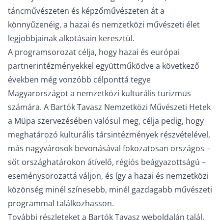
táncművészeten és képzőművészeten át a
könnyűzenéig, a hazai és nemzetközi művészeti élet
legjobbjainak alkotásain keresztül.
A programsorozat célja, hogy hazai és európai
partnerintézményekkel együttműködve a következő
években még vonzóbb célponttá tegye
Magyarországot a nemzetközi kulturális turizmus
számára. A Bartók Tavasz Nemzetközi Művészeti Hetek
a Müpa szervezésében valósul meg, célja pedig, hogy
meghatározó kulturális társintézmények részvételével,
más nagyvárosok bevonásával fokozatosan országos –
sőt országhatárokon átívelő, régiós beágyazottságú –
eseménysorozattá váljon, és így a hazai és nemzetközi
közönség minél színesebb, minél gazdagabb művészeti
programmal találkozhasson.
További részleteket a Bartók Tavasz weboldalán talál.