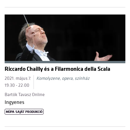
Riccardo Chailly és a Filarmonica della Scala
2021. május 7.
Komolyzene, opera, színház
19:30 - 22:00
Bartók Tavasz Online
Ingyenes
MÜPA SAJÁT PRODUKCIÓ