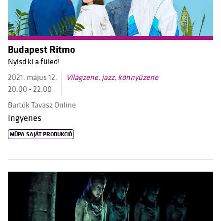
Budapest Ritmo
Nyisd ki a füled!
2021. május 12.
Világzene, jazz, könnyűzene
20:00 - 22:00
Bartók Tavasz Online
Ingyenes
MÜPA SAJÁT PRODUKCIÓ