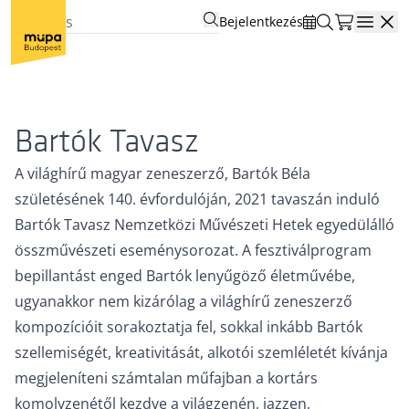
Bejelentkezés
Open
Bartók Tavasz
A világhírű magyar zeneszerző, Bartók Béla
születésének 140. évfordulóján, 2021 tavaszán induló
Bartók Tavasz Nemzetközi Művészeti Hetek egyedülálló
összművészeti eseménysorozat. A fesztiválprogram
bepillantást enged Bartók lenyűgöző életművébe,
ugyanakkor nem kizárólag a világhírű zeneszerző
kompozícióit sorakoztatja fel, sokkal inkább Bartók
szellemiségét, kreativitását, alkotói szemléletét kívánja
megjeleníteni számtalan műfajban a kortárs
komolyzenétől kezdve a világzenén, jazzen,