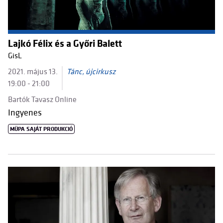
Lajkó Félix és a Győri Balett
GisL
2021. május 13.
Tánc, újcirkusz
19:00 - 21:00
Bartók Tavasz Online
Ingyenes
MÜPA SAJÁT PRODUKCIÓ