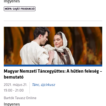
Ingyenes
MÜPA SAJÁT PRODUKCIÓ
Magyar Nemzeti Táncegyüttes: A hűtlen feleség –
bemutató
2021. május 21.
Tánc, újcirkusz
19:00 - 21:00
Bartók Tavasz Online
Ingyenes