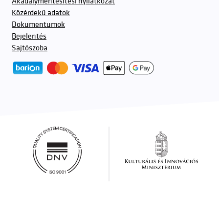
Akadálymentesítési nyilatkozat
Közérdekű adatok
Dokumentumok
Bejelentés
Sajtószoba
További partnerek