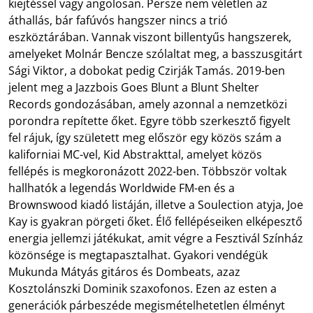
kiejtéssel vagy angolosan. Persze nem véletlen az
áthallás, bár fafúvós hangszer nincs a trió
eszköztárában. Vannak viszont billentyűs hangszerek,
amelyeket Molnár Bencze szólaltat meg, a basszusgitárt
Sági Viktor, a dobokat pedig Czirják Tamás. 2019-ben
jelent meg a Jazzbois Goes Blunt a Blunt Shelter
Records gondozásában, amely azonnal a nemzetközi
porondra repítette őket. Egyre több szerkesztő figyelt
fel rájuk, így született meg először egy közös szám a
kaliforniai MC-vel, Kid Abstrakttal, amelyet közös
fellépés is megkoronázott 2022-ben. Többször voltak
hallhatók a legendás Worldwide FM-en és a
Brownswood kiadó listáján, illetve a Soulection atyja, Joe
Kay is gyakran pörgeti őket. Élő fellépéseiken elképesztő
energia jellemzi játékukat, amit végre a Fesztivál Színház
közönsége is megtapasztalhat. Gyakori vendégük
Mukunda Mátyás gitáros és Dombeats, azaz
Kosztolánszki Dominik szaxofonos. Ezen az esten a
generációk párbeszéde megismételhetetlen élményt