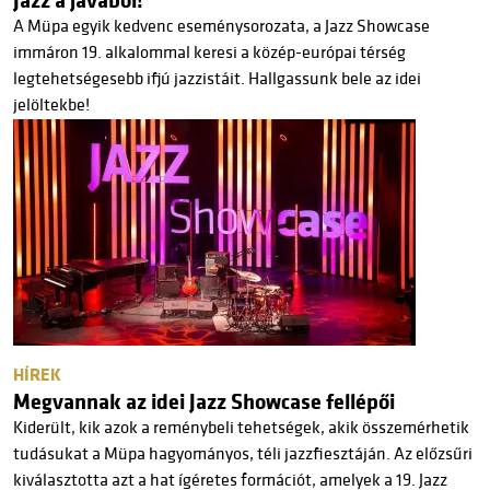
Jazz a javából!
A Müpa egyik kedvenc eseménysorozata, a Jazz Showcase
immáron 19. alkalommal keresi a közép-európai térség
legtehetségesebb ifjú jazzistáit. Hallgassunk bele az idei
jelöltekbe!
HÍREK
Megvannak az idei Jazz Showcase fellépői
Kiderült, kik azok a reménybeli tehetségek, akik összemérhetik
tudásukat a Müpa hagyományos, téli jazzfiesztáján. Az előzsűri
kiválasztotta azt a hat ígéretes formációt, amelyek a 19. Jazz