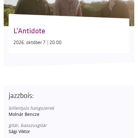
L’Antidote
2026. október 7. | 20:00
jazzbois:
billentyűs hangszerek
Molnár Bencze
gitár, basszusgitár
Sági Viktor