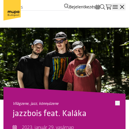
Bejelentkezés
Open
világzene, jazz, könnyűzene
jazzbois feat. Kaláka
2023. január 29. vasárnap