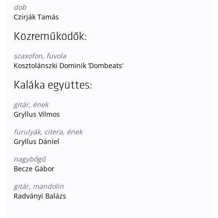
dob
Czirják Tamás
Közreműködők:
szaxofon, fuvola
Kosztolánszki Dominik ’Dombeats’
Kaláka együttes:
gitár, ének
Gryllus Vilmos
furulyák, citera, ének
Gryllus Dániel
nagybőgő
Becze Gábor
gitár, mandolin
Radványi Balázs