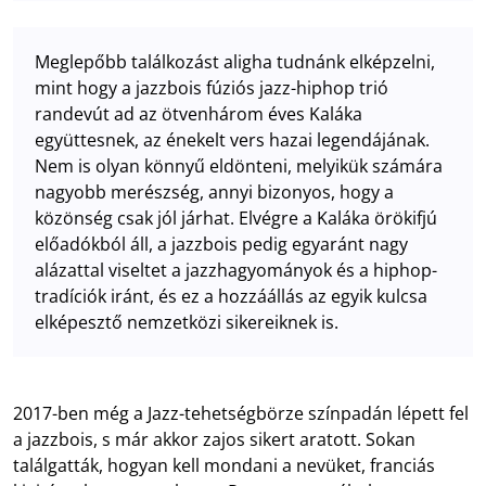
Meglepőbb találkozást aligha tudnánk elképzelni,
mint hogy a jazzbois fúziós jazz-hiphop trió
randevút ad az ötvenhárom éves Kaláka
együttesnek, az énekelt vers hazai legendájának.
Nem is olyan könnyű eldönteni, melyikük számára
nagyobb merészség, annyi bizonyos, hogy a
közönség csak jól járhat. Elvégre a Kaláka örökifjú
előadókból áll, a jazzbois pedig egyaránt nagy
alázattal viseltet a jazzhagyományok és a hiphop-
tradíciók iránt, és ez a hozzáállás az egyik kulcsa
elképesztő nemzetközi sikereiknek is.
2017-ben még a Jazz-tehetségbörze színpadán lépett fel
a jazzbois, s már akkor zajos sikert aratott. Sokan
találgatták, hogyan kell mondani a nevüket, franciás