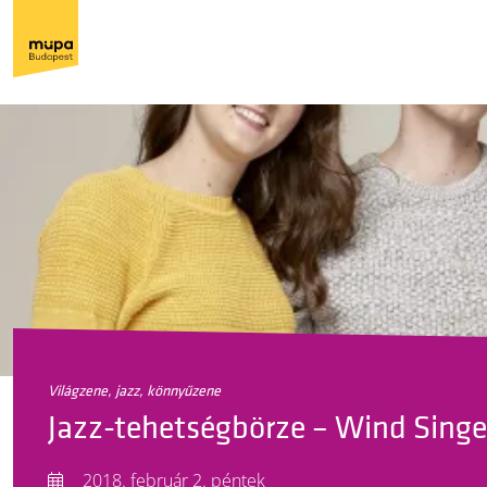
világzene, jazz, könnyűzene
Jazz-tehetségbörze – Wind Singe
2018. február 2. péntek