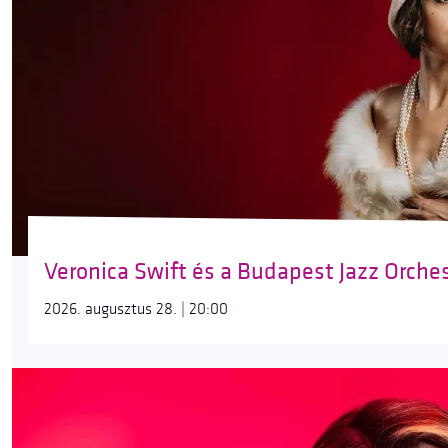
Veronica Swift és a Budapest Jazz Orche
2026. augusztus 28. | 20:00