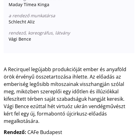
Maday Tímea Kinga
a rendező munkatársa
Schlecht Aliz
rendező, koreográfus, látvány
Vági Bence
A Recirquel legújabb produkcióját ember és anyaföld
örök érvényű összetartozása ihlette. Az előadás az
emberiség legősibb mítoszainak visszhangján szólal
meg, miközben szereplői egy időtlen és illúziókkal
kifeszített térben saját szabadságuk hangját keresik.
Vági Bence ezúttal hét virtuóz ukrán vendégművészt
kért fel egy új, formabontó újcirkusz-előadás
megalkotására.
Rendező:
CAFe Budapest