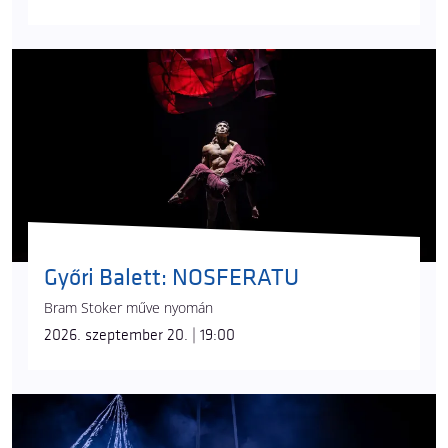
Győri Balett: NOSFERATU
Bram Stoker műve nyomán
2026. szeptember 20. | 19:00