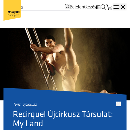
Bejelentkezés
Open
tánc, újcirkusz
Recirquel Újcirkusz Társulat:
My Land