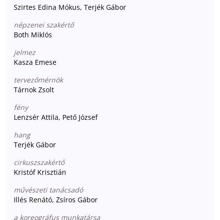
Szirtes Edina Mókus, Terjék Gábor
népzenei szakértő
Both Miklós
jelmez
Kasza Emese
tervezőmérnök
Tárnok Zsolt
fény
Lenzsér Attila, Pető József
hang
Terjék Gábor
cirkuszszakértő
Kristóf Krisztián
művészeti tanácsadó
Illés Renátó, Zsíros Gábor
a koreográfus munkatársa