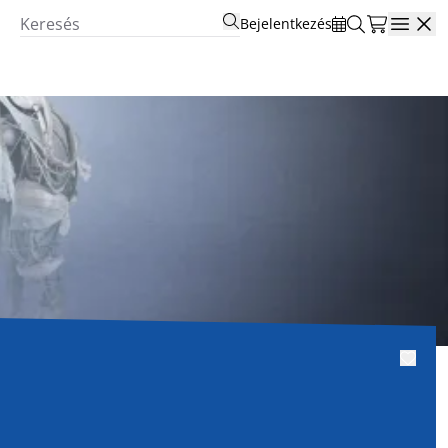
Bejelentkezés
Open