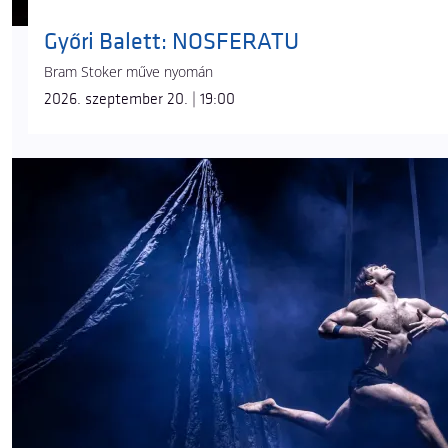
Győri Balett: NOSFERATU
Bram Stoker műve nyomán
2026. szeptember 20. | 19:00