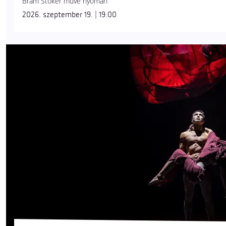
Bram Stoker műve nyomán
2026. szeptember 19. | 19:00