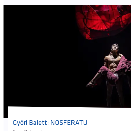
Győri Balett: NOSFERATU