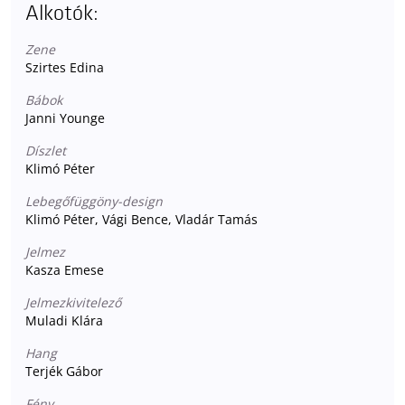
Alkotók:
Zene
Szirtes Edina
Bábok
Janni Younge
Díszlet
Klimó Péter
Lebegőfüggöny-design
Klimó Péter, Vági Bence, Vladár Tamás
Jelmez
Kasza Emese
Jelmezkivitelező
Muladi Klára
Hang
Terjék Gábor
Fény