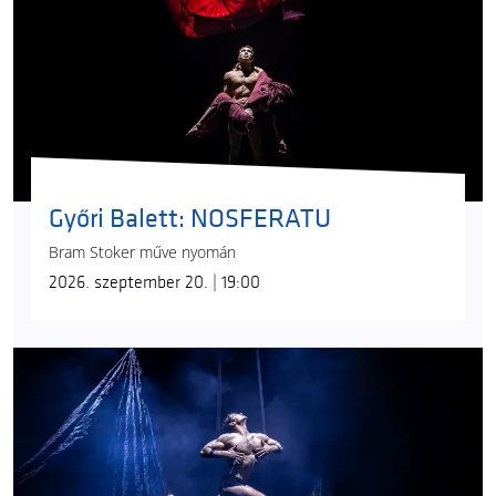
Győri Balett: NOSFERATU
Bram Stoker műve nyomán
2026. szeptember 20. | 19:00