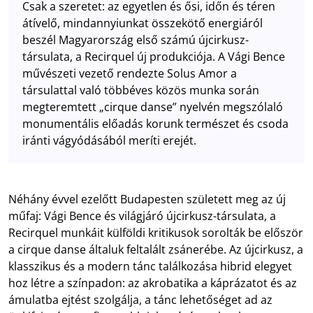
Csak a szeretet: az egyetlen és ősi, időn és téren
átívelő, mindannyiunkat összekötő energiáról
beszél Magyarország első számú újcirkusz-
társulata, a Recirquel új produkciója. A Vági Bence
művészeti vezető rendezte Solus Amor a
társulattal való többéves közös munka során
megteremtett „cirque danse” nyelvén megszólaló
monumentális előadás korunk természet és csoda
iránti vágyódásából meríti erejét.
Néhány évvel ezelőtt Budapesten született meg az új
műfaj: Vági Bence és világjáró újcirkusz-társulata, a
Recirquel munkáit külföldi kritikusok sorolták be először
a cirque danse általuk feltalált zsánerébe. Az újcirkusz, a
klasszikus és a modern tánc találkozása hibrid elegyet
hoz létre a színpadon: az akrobatika a káprázatot és az
ámulatba ejtést szolgálja, a tánc lehetőséget ad az