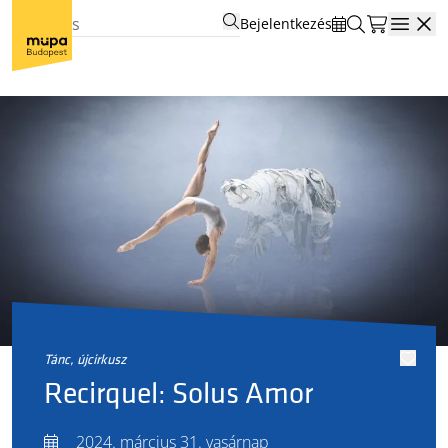
Bejelentkezés
Open
tánc, újcirkusz
Recirquel: Solus Amor
2024. március 31. vasárnap