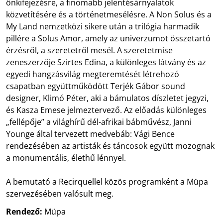
önkifejezésre, a finomabb jelentésárnyalatok
közvetítésére és a történetmesélésre. A Non Solus és a
My Land nemzetközi sikere után a trilógia harmadik
pillére a Solus Amor, amely az univerzumot összetartó
érzésről, a szeretetről mesél. A szeretetmise
zeneszerzője Szirtes Edina, a különleges látvány és az
egyedi hangzásvilág megteremtését létrehozó
csapatban együttműködött Terjék Gábor sound
designer, Klimó Péter, aki a bámulatos díszletet jegyzi,
és Kasza Emese jelmeztervező. Az előadás különleges
„fellépője” a világhírű dél-afrikai bábművész, Janni
Younge által tervezett medvebáb: Vági Bence
rendezésében az artisták és táncosok együtt mozognak
a monumentális, élethű lénnyel.
A bemutató a Recirquellel közös programként a Müpa
szervezésében valósult meg.
Rendező:
Müpa