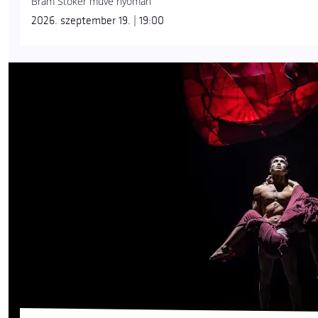
Bram Stoker műve nyomán
2026. szeptember 19. | 19:00