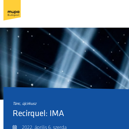
tánc, újcirkusz
Recirquel: IMA
2022. április 6. szerda