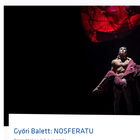
Győri Balett: NOSFERATU