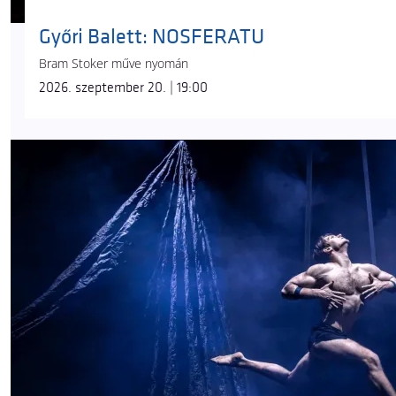
Győri Balett: NOSFERATU
Bram Stoker műve nyomán
2026. szeptember 20. | 19:00