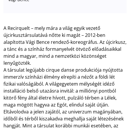
A Recirquelt – mely mára a világ egyik vezető
újcirkusztársulatává nőtte ki magát – 2012-ben
alapította Vági Bence rendező-koreográfus. Az újcirkusz,
a tánc és a színház formanyelvét ötvöző előadásaikkal
mind a magyar, mind a nemzetközi közönséget
lenyűgözték.
A társulat legújabb cirque danse produkciója nyújtotta
immerzív színházi élmény elrepíti a nézőt a földi lét
fizikai valóságából. A világegyetem mélységét idéző
installáció belső utazásra invitál: a milliónyi pontból
kitörő fény által életre hívott, pulzáló térben a Lélek,
maga mögött hagyva az Egót, elindul saját útján.
Eltávolodva a jelen zajától, az univerzum magányában,
időből és térből kiszakadva meghallja saját létezésének
hangját. Mint a társulat korábbi munkái esetében, az