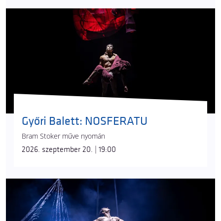
Győri Balett: NOSFERATU
Bram Stoker műve nyomán
2026. szeptember 20. | 19:00