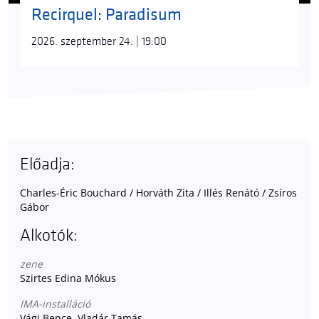
Recirquel: Paradisum
2026. szeptember 24. | 19:00
Előadja:
Charles-Éric Bouchard / Horváth Zita / Illés Renátó / Zsíros
Gábor
Alkotók:
zene
Szirtes Edina Mókus
IMA-installáció
Vági Bence, Vladár Tamás