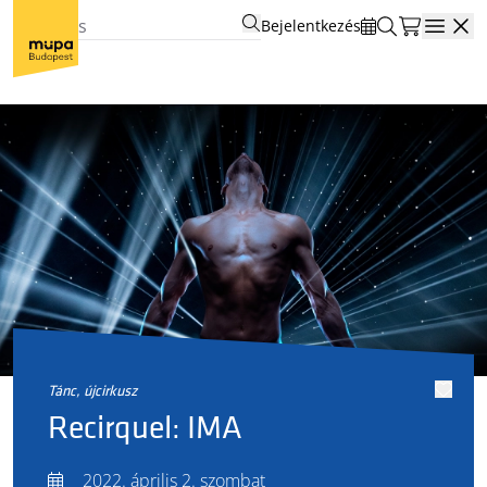
Bejelentkezés
Open
tánc, újcirkusz
Recirquel: IMA
2022. április 2. szombat