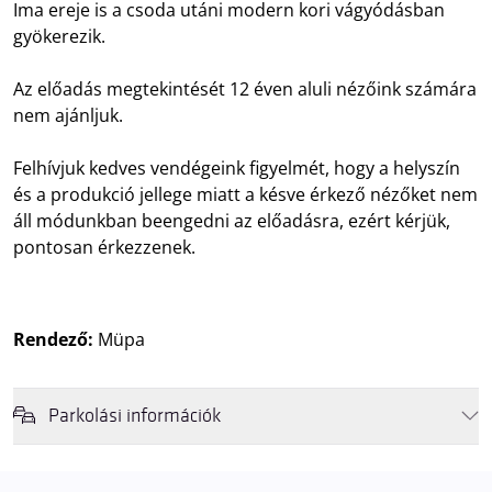
Ima ereje is a csoda utáni modern kori vágyódásban
gyökerezik.
Az előadás megtekintését 12 éven aluli nézőink számára
nem ajánljuk.
Felhívjuk kedves vendégeink figyelmét, hogy a helyszín
és a produkció jellege miatt a késve érkező nézőket nem
áll módunkban beengedni az előadásra, ezért kérjük,
pontosan érkezzenek.
Rendező:
Müpa
Parkolási információk
Felhívjuk látogatóink figyelmét, hogy abban az esetben, amikor a