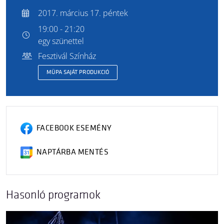
2017. március 17. péntek
19:00 - 21:20
egy szünettel
Fesztivál Színház
MÜPA SAJÁT PRODUKCIÓ
FACEBOOK ESEMÉNY
NAPTÁRBA MENTÉS
Hasonló programok