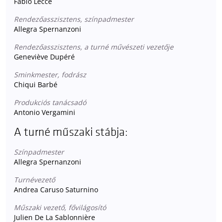
Fabio Lecce
Rendezőasszisztens, színpadmester
Allegra Spernanzoni
Rendezőasszisztens, a turné művészeti vezetője
Geneviève Dupéré
Sminkmester, fodrász
Chiqui Barbé
Produkciós tanácsadó
Antonio Vergamini
A turné műszaki stábja:
Színpadmester
Allegra Spernanzoni
Turnévezető
Andrea Caruso Saturnino
Műszaki vezető, fővilágosító
Julien De La Sablonnière