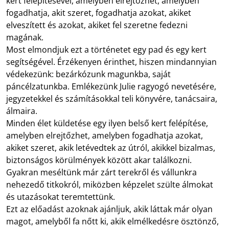
kert felépítésével, amelyben elrejtőzhet, amelyben
fogadhatja, akit szeret, fogadhatja azokat, akiket
elveszített és azokat, akiket fel szeretne fedezni
magának.
Most elmondjuk ezt a történetet egy pad és egy kert
segítségével. Érzékenyen érinthet, hiszen mindannyian
védekezünk: bezárkózunk magunkba, saját
páncélzatunkba. Emlékezünk Julie ragyogó nevetésére,
jegyzetekkel és számításokkal teli könyvére, tanácsaira,
álmaira.
Minden élet küldetése egy ilyen belső kert felépítése,
amelyben elrejtőzhet, amelyben fogadhatja azokat,
akiket szeret, akik letévedtek az útról, akikkel bizalmas,
biztonságos körülmények között akar találkozni.
Gyakran meséltünk már zárt terekről és vállunkra
nehezedő titkokról, miközben képzelet szülte álmokat
és utazásokat teremtettünk.
Ezt az előadást azoknak ajánljuk, akik láttak már olyan
magot, amelyből fa nőtt ki, akik elmélkedésre ösztönző,