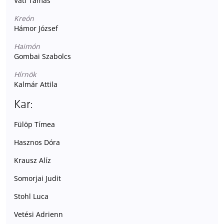
Vati Tamás
Kreón
Hámor József
Haimón
Gombai Szabolcs
Hírnök
Kalmár Attila
Kar:
Fülöp Tímea
Hasznos Dóra
Krausz Alíz
Somorjai Judit
Stohl Luca
Vetési Adrienn