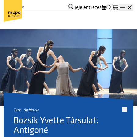
Bejelentkezés
Open
tánc, újcirkusz
Bozsik Yvette Társulat:
Antigoné