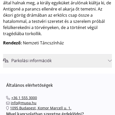
által halnak meg, a király egyiküket árulónak kiáltja ki, de
Antigoné a parancs ellenére el akarja őt temetni. Az
ókori görög drámában az erkölcs csap össze a
hatalommal, a testvéri szeretet és a szerelem próbál
felülkerekedni a törvényeken, de a történet végül
tragédiába torkollik.
Rendező:
Nemzeti Táncszínház
Parkolási információk
Felhívjuk látogatóink figyelmét, hogy abban az esetben, amikor a
Müpa mélygarázsa és kültéri parkolója teljes kapacitással működik,
érkezéskor megnövekedett várakozási idővel érdemes kalkulálni. Ezt
Általános elérhetőségek
elkerülendő,
azt javasoljuk kedves közönségünknek, induljanak
el hozzánk időben, hogy
gyorsan és zökkenőmentesen
+36 1 555 3000
találhassák meg a legideálisabb parkolóhelyet és
kényelmesen
info@mupa.hu
érkezhessenek meg előadásainkra
. A Müpa mélygarázsában a
1095 Budapest, Komor Marcell u. 1.
sorompókat rendszámfelismerő automatika nyitja.
A parkolás
Mivel kapcsolatban szeretne érdeklődni?
ingyenes azon vendégeink számára, akik egy aznapi fizetős