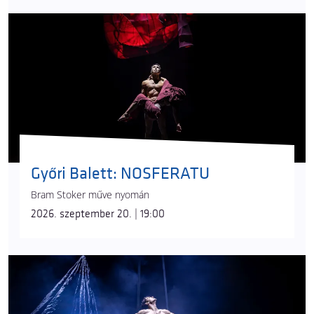
Győri Balett: NOSFERATU
Bram Stoker műve nyomán
2026. szeptember 20. | 19:00