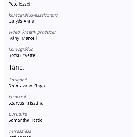
Pető József
koreográfus-asszisztens
Gulyás Anna
video, kreatív producer
Iványi Marcell
koreográfus
Bozsik Yvette
Tánc:
Antigoné
Szent-Ivány Kinga
Iszméné
Szarvas Krisztina
Eurüdiké
Samantha Kettle
Teiresziász