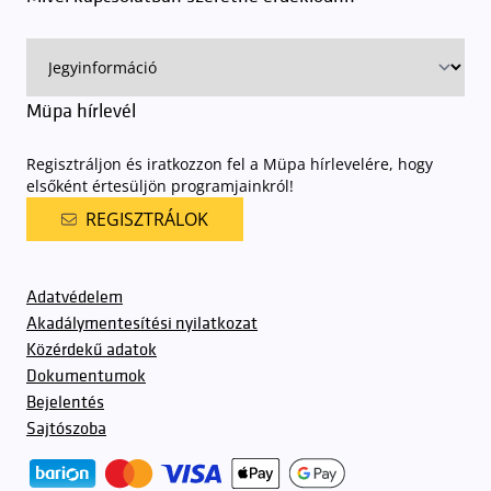
előadásra belépőjeggyel rendelkeznek
. A Müpa parkolási
rendjének részletes leírása
elérhető itt
.
Müpa hírlevél
Regisztráljon és iratkozzon fel a Müpa hírlevelére, hogy
elsőként értesüljön programjainkról!
REGISZTRÁLOK
Adatvédelem
Akadálymentesítési nyilatkozat
Közérdekű adatok
Dokumentumok
Bejelentés
Sajtószoba