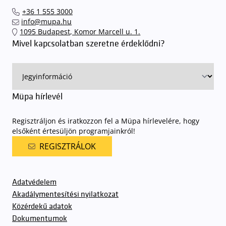
el hozzánk időben, hogy
gyorsan és zökkenőmentesen
+36 1 555 3000
találhassák meg a legideálisabb parkolóhelyet és
kényelmesen
info@mupa.hu
érkezhessenek meg előadásainkra
. A Müpa mélygarázsában a
1095 Budapest, Komor Marcell u. 1.
sorompókat rendszámfelismerő automatika nyitja.
A parkolás
Mivel kapcsolatban szeretne érdeklődni?
ingyenes azon vendégeink számára, akik egy aznapi fizetős
előadásra belépőjeggyel rendelkeznek
. A Müpa parkolási
rendjének részletes leírása
elérhető itt
.
Müpa hírlevél
Regisztráljon és iratkozzon fel a Müpa hírlevelére, hogy
elsőként értesüljön programjainkról!
REGISZTRÁLOK
Adatvédelem
Akadálymentesítési nyilatkozat
Közérdekű adatok
Dokumentumok