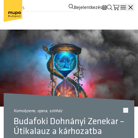
Bejelentkezés
Open
komolyzene, opera, színház
Budafoki Dohnányi Zenekar –
Útikalauz a kárhozatba