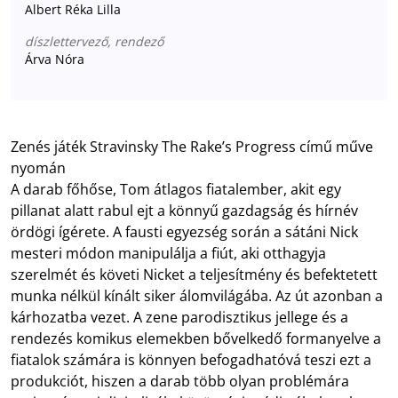
Albert Réka Lilla
díszlettervező, rendező
Árva Nóra
Zenés játék Stravinsky The Rake’s Progress című műve
nyomán
A darab főhőse, Tom átlagos fiatalember, akit egy
pillanat alatt rabul ejt a könnyű gazdagság és hírnév
ördögi ígérete. A fausti egyezség során a sátáni Nick
mesteri módon manipulálja a fiút, aki otthagyja
szerelmét és követi Nicket a teljesítmény és befektetett
munka nélkül kínált siker álomvilágába. Az út azonban a
kárhozatba vezet. A zene parodisztikus jellege és a
rendezés komikus elemekben bővelkedő formanyelve a
fiatalok számára is könnyen befogadhatóvá teszi ezt a
produkciót, hiszen a darab több olyan problémára