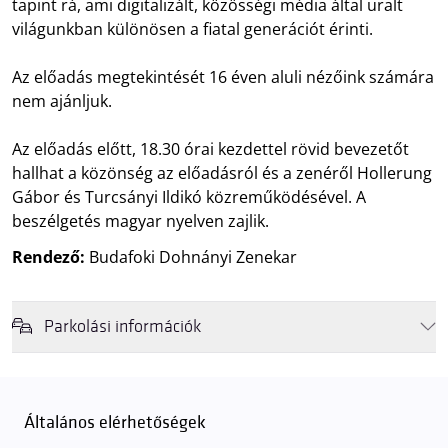
tapint rá, ami digitalizált, közösségi média által uralt
világunkban különösen a fiatal generációt érinti.
Az előadás megtekintését 16 éven aluli nézőink számára
nem ajánljuk.
Az előadás előtt, 18.30 órai kezdettel rövid bevezetőt
hallhat a közönség az előadásról és a zenéről Hollerung
Gábor és Turcsányi Ildikó közreműködésével. A
beszélgetés magyar nyelven zajlik.
Rendező:
Budafoki Dohnányi Zenekar
Parkolási információk
Felhívjuk látogatóink figyelmét, hogy abban az esetben, amikor a
Müpa mélygarázsa és kültéri parkolója teljes kapacitással működik,
érkezéskor megnövekedett várakozási idővel érdemes kalkulálni. Ezt
Általános elérhetőségek
elkerülendő,
azt javasoljuk kedves közönségünknek, induljanak