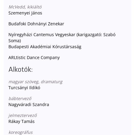
McVedd, kikiáltó
Szemenyei János
Budafoki Dohnányi Zenekar
Nyíregyházi Cantemus Vegyeskar (karigazgató: Szabó
Soma)
Budapesti Akadémiai Kórustársaság
ARLtistic Dance Company
Alkotók:
magyar szöveg, dramaturg
Turcsányi Ildikó
bábtervező
Nagyváradi Szandra
jelmeztervező
Rákay Tamás
koreográfus