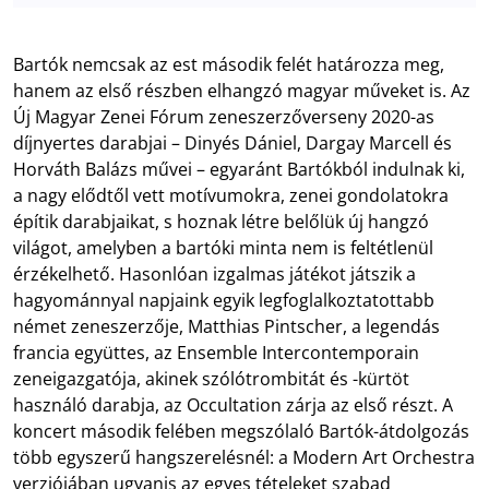
Bartók nemcsak az est második felét határozza meg,
hanem az első részben elhangzó magyar műveket is. Az
Új Magyar Zenei Fórum zeneszerzőverseny 2020-as
díjnyertes darabjai – Dinyés Dániel, Dargay Marcell és
Horváth Balázs művei – egyaránt Bartókból indulnak ki,
a nagy elődtől vett motívumokra, zenei gondolatokra
építik darabjaikat, s hoznak létre belőlük új hangzó
világot, amelyben a bartóki minta nem is feltétlenül
érzékelhető. Hasonlóan izgalmas játékot játszik a
hagyománnyal napjaink egyik legfoglalkoztatottabb
német zeneszerzője, Matthias Pintscher, a legendás
francia együttes, az Ensemble Intercontemporain
zeneigazgatója, akinek szólótrombitát és -kürtöt
használó darabja, az Occultation zárja az első részt. A
koncert második felében megszólaló Bartók-átdolgozás
több egyszerű hangszerelésnél: a Modern Art Orchestra
verziójában ugyanis az egyes tételeket szabad