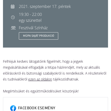
2021. szeptember 17. péntek
19:30 - 22:00
egy szünettel
Fesztivál Színház
MÜPA SAJÁT PRODUKCIÓ
Felhívjuk kedves látogatóink figyelmét, hogy a jegyek
megvásárlásával elfogadják a Müpa házirendjét, mely az aktuális
előírásokról és biztonsági szabályokról is rendelkezik. A részletekről
és tudnivalókról
ezen az oldalon
tájékozódhatnak.
Megértésüket és együttműködésüket köszönjük!
FACEBOOK ESEMÉNY