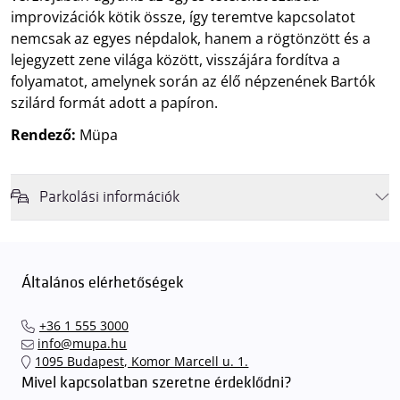
improvizációk kötik össze, így teremtve kapcsolatot
nemcsak az egyes népdalok, hanem a rögtönzött és a
lejegyzett zene világa között, visszájára fordítva a
folyamatot, amelynek során az élő népzenének Bartók
szilárd formát adott a papíron.
Rendező:
Müpa
Parkolási információk
Felhívjuk látogatóink figyelmét, hogy abban az esetben, amikor a
Müpa mélygarázsa és kültéri parkolója teljes kapacitással működik,
érkezéskor megnövekedett várakozási idővel érdemes kalkulálni. Ezt
Általános elérhetőségek
elkerülendő,
azt javasoljuk kedves közönségünknek, induljanak
el hozzánk időben, hogy
gyorsan és zökkenőmentesen
+36 1 555 3000
találhassák meg a legideálisabb parkolóhelyet és
kényelmesen
info@mupa.hu
érkezhessenek meg előadásainkra
. A Müpa mélygarázsában a
1095 Budapest, Komor Marcell u. 1.
sorompókat rendszámfelismerő automatika nyitja.
A parkolás
Mivel kapcsolatban szeretne érdeklődni?
ingyenes azon vendégeink számára, akik egy aznapi fizetős