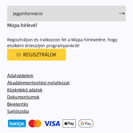
előadásra belépőjeggyel rendelkeznek
. A Müpa parkolási
rendjének részletes leírása
elérhető itt
.
Müpa hírlevél
Regisztráljon és iratkozzon fel a Müpa hírlevelére, hogy
elsőként értesüljön programjainkról!
REGISZTRÁLOK
Adatvédelem
Akadálymentesítési nyilatkozat
Közérdekű adatok
Dokumentumok
Bejelentés
Sajtószoba