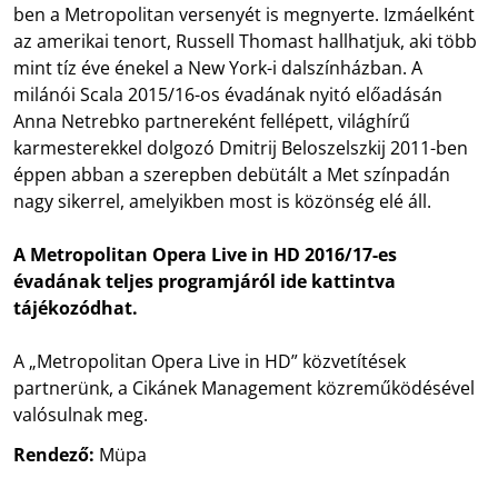
ben a Metropolitan versenyét is megnyerte. Izmáelként
az amerikai tenort, Russell Thomast hallhatjuk, aki több
mint tíz éve énekel a New York-i dalszínházban. A
milánói Scala 2015/16-os évadának nyitó előadásán
Anna Netrebko partnereként fellépett, világhírű
karmesterekkel dolgozó Dmitrij Beloszelszkij 2011-ben
éppen abban a szerepben debütált a Met színpadán
nagy sikerrel, amelyikben most is közönség elé áll.
A Metropolitan Opera Live in HD 2016/17-es
évadának teljes programjáról ide kattintva
tájékozódhat.
A „Metropolitan Opera Live in HD” közvetítések
partnerünk, a Cikánek Management közreműködésével
valósulnak meg.
Rendező:
Müpa