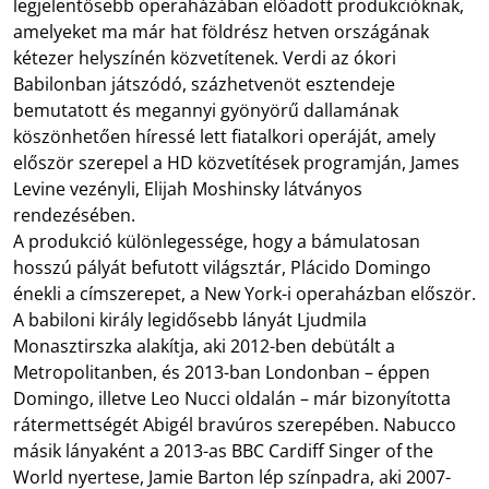
legjelentősebb operaházában előadott produkcióknak,
amelyeket ma már hat földrész hetven országának
kétezer helyszínén közvetítenek. Verdi az ókori
Babilonban játszódó, százhetvenöt esztendeje
bemutatott és megannyi gyönyörű dallamának
köszönhetően híressé lett fiatalkori operáját, amely
először szerepel a HD közvetítések programján, James
Levine vezényli, Elijah Moshinsky látványos
rendezésében.
A produkció különlegessége, hogy a bámulatosan
hosszú pályát befutott világsztár, Plácido Domingo
énekli a címszerepet, a New York-i operaházban először.
A babiloni király legidősebb lányát Ljudmila
Monasztirszka alakítja, aki 2012-ben debütált a
Metropolitanben, és 2013-ban Londonban – éppen
Domingo, illetve Leo Nucci oldalán – már bizonyította
rátermettségét Abigél bravúros szerepében. Nabucco
másik lányaként a 2013-as BBC Cardiff Singer of the
World nyertese, Jamie Barton lép színpadra, aki 2007-