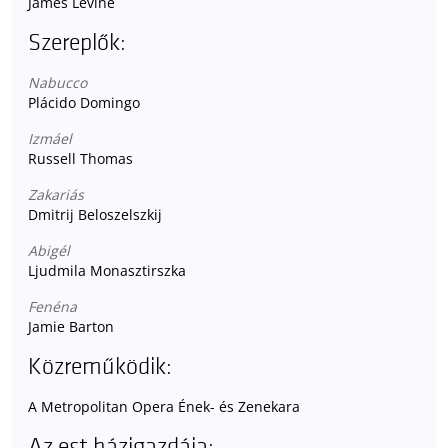
James Levine
Szereplők:
Nabucco
Plácido Domingo
Izmáel
Russell Thomas
Zakariás
Dmitrij Beloszelszkij
Abigél
Ljudmila Monasztirszka
Fenéna
Jamie Barton
Közreműködik:
A Metropolitan Opera Ének- és Zenekara
Az est házigazdája: