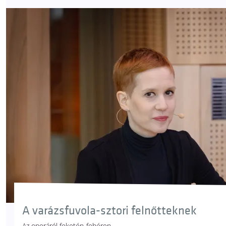
A varázsfuvola-sztori felnőtteknek
Az operáról feketén-fehéren