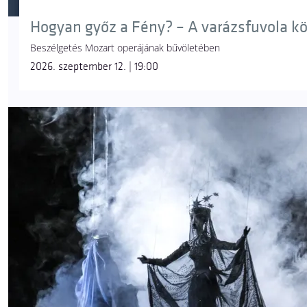
Hogyan győz a Fény? – A varázsfuvola k
Beszélgetés Mozart operájának bűvöletében
2026. szeptember 12. | 19:00