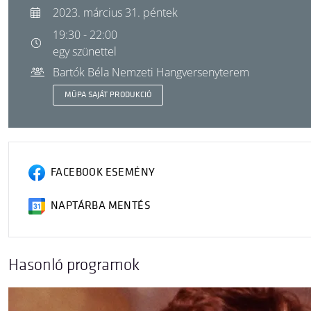
2023. március 31. péntek
19:30 - 22:00
egy szünettel
Bartók Béla Nemzeti Hangversenyterem
MÜPA SAJÁT PRODUKCIÓ
FACEBOOK ESEMÉNY
NAPTÁRBA MENTÉS
Hasonló programok