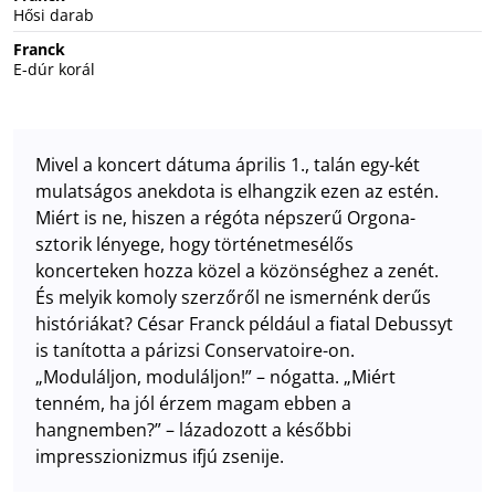
Hősi darab
Franck
E-dúr korál
Mivel a koncert dátuma április 1., talán egy-két
mulatságos anekdota is elhangzik ezen az estén.
Miért is ne, hiszen a régóta népszerű Orgona-
sztorik lényege, hogy történetmesélős
koncerteken hozza közel a közönséghez a zenét.
És melyik komoly szerzőről ne ismernénk derűs
históriákat? César Franck például a fiatal Debussyt
is tanította a párizsi Conservatoire-on.
„Moduláljon, moduláljon!” – nógatta. „Miért
tenném, ha jól érzem magam ebben a
hangnemben?” – lázadozott a későbbi
impresszionizmus ifjú zsenije.