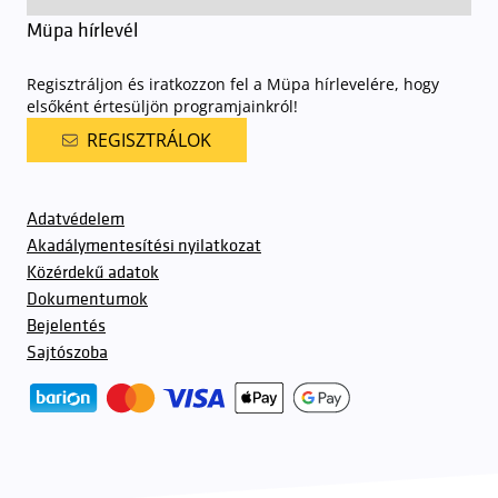
Müpa hírlevél
Regisztráljon és iratkozzon fel a Müpa hírlevelére, hogy
elsőként értesüljön programjainkról!
REGISZTRÁLOK
Adatvédelem
Akadálymentesítési nyilatkozat
Közérdekű adatok
Dokumentumok
Bejelentés
Sajtószoba