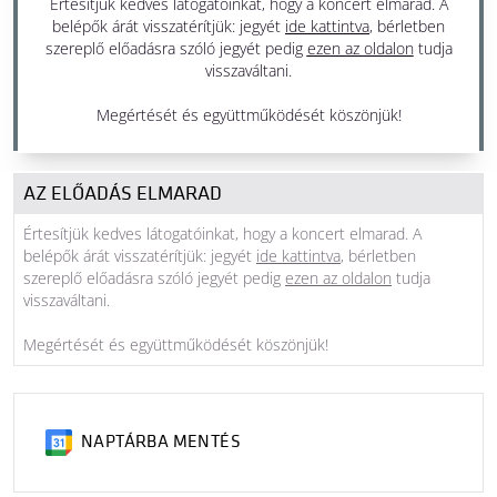
Értesítjük kedves látogatóinkat, hogy a koncert elmarad. A
belépők árát visszatérítjük: jegyét
ide kattintva
, bérletben
19:30 - 22:00
szereplő előadásra szóló jegyét pedig
ezen az oldalon
tudja
Bartók Béla Nemzeti Hangversenyterem
visszaváltani.
MÜPA SAJÁT PRODUKCIÓ
Megértését és együttműködését köszönjük!
AZ ELŐADÁS ELMARAD
Értesítjük kedves látogatóinkat, hogy a koncert elmarad. A
belépők árát visszatérítjük: jegyét
ide kattintva
, bérletben
szereplő előadásra szóló jegyét pedig
ezen az oldalon
tudja
visszaváltani.
Megértését és együttműködését köszönjük!
NAPTÁRBA MENTÉS