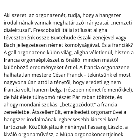
Aki szereti az orgonazenét, tudja, hogy a hangszer
irodalmának vannak meghatározó irányzatai, „nemzeti
dialektusai”. Frescobaldi itáliai stílusát aligha
tévesztenénk össze Buxtehude északi zenéjével vagy
Bach jellegzetesen német komolyságával. És a franciák?
A gall orgonazene külön világ, aligha véletlenül, hiszen a
francia orgonaépítészet is önálló, minden mástól
különböző eredményeket ért el. A francia orgonazene
halhatatlan mestere César Franck – tekintsünk el most
nagyvonalúan attól a ténytől, hogy eredetileg nem
francia volt, hanem belga (részben német felmenőkkel),
de hát élete túlnyomó részét Párizsban töltötte, és
ahogy mondani szokás, „betagozódott” a francia
zeneéletbe. Átszellemült, emelkedett orgonaművei a
hangszer irodalmának legbecsesebb kincsei közé
tartoznak. Közülük játszik néhányat Fassang László, a
kiváló orgonaművész, a Müpa orgonakoncertjeinek