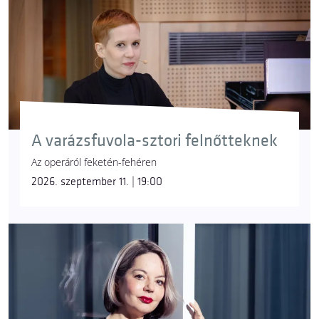
A varázsfuvola-sztori felnőtteknek
Az operáról feketén-fehéren
2026. szeptember 11. | 19:00